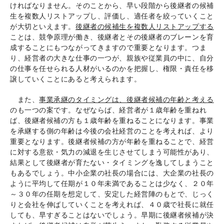
ければなりません。そのことから、早い段階から後継者の候補
生を複数人リストアップし、評価し、適任者を絞っていくこと
が大切といえます。
後継者の候補生を複数人リストアップする
ことは、競争原理が働き、後継者とその後継者のブレーンを育
成することにもつながってきますので重要となります。つま
り、経営者の大きな仕事の一つが、親族や従業員の中に、自分
の仕事を任せられる人材がいるのかを把握し、権限・責任を移
譲していくことにあると考えられます。
また、
事業承継のタイミングは、後継者候補の年齢と考える
のも一つの案です。なぜならば、経営者が１歳年齢を重ねれ
ば、後継者候補の方も１歳年齢を重ねることになります。事業
を承継する側の年齢は今後の会社経営のことを考えれば、より
重要となります。後継者候補の方が年齢を重ねることで、経営
に対する意欲・気力の減退を生じさせてしまう可能性があり、
結果として後継者が育たない・タイミングを逸してしまうこと
もあるでしょう。中小企業の社長の場合には、大企業の社長の
ように平均して任期が１０年未満であることは少なく、２０年
～３０年の任期を想定して、安定した経営陣のもとで、じっく
りと会社を伸ばしていくことを考えれば、４０歳で社長に就任
しても、早すぎることはないでしょう。早期に後継者候補が決