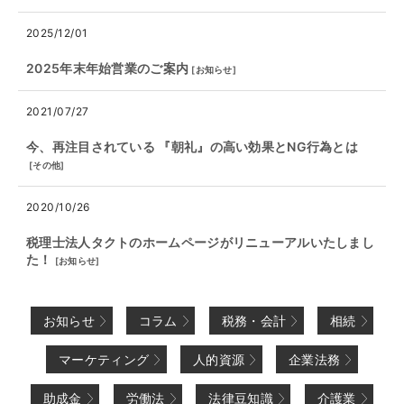
2025/12/01
2025年末年始営業のご案内
[
お知らせ
]
2021/07/27
今、再注目されている 『朝礼』の高い効果とNG行為とは
[
その他
]
2020/10/26
税理士法人タクトのホームページがリニューアルいたしまし
た！
[
お知らせ
]
お知らせ
コラム
税務・会計
相続
マーケティング
人的資源
企業法務
助成金
労働法
法律豆知識
介護業