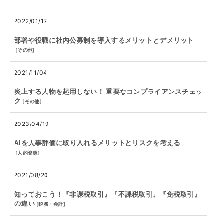
2022/01/17
部署や役職に社内公募制を導入するメリットとデメリット
[
その他
]
2021/11/04
炎上する人物を起用しない！ 重要なコンプライアンスチェッ
ク
[
その他
]
2023/04/19
AIを人事評価に取り入れるメリットとリスクを考える
[
人的資源
]
2021/08/20
知っておこう！『非課税取引』『不課税取引』『免税取引』
の違い
[
税務・会計
]