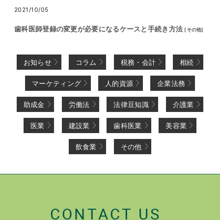
2021/10/05
歯科医師登録の変更が必要になるケースと手続き方法
[
その他
]
お知らせ
コラム
税務・会計
相続
マーケティング
人的資源
企業法務
助成金
労働法
法律豆知識
介護業
医業
建設業
歯科医業
美容業
飲食業
その他
CONTACT US