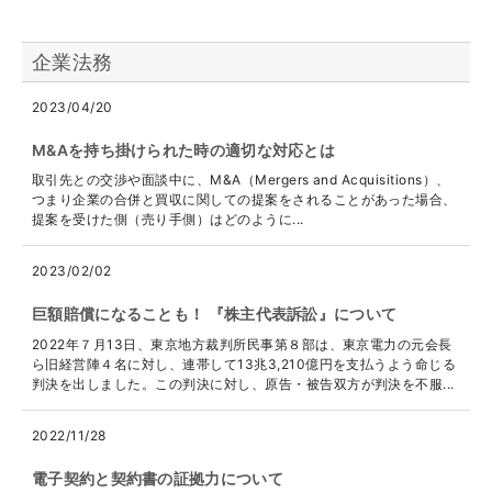
企業法務
2023/04/20
M&Aを持ち掛けられた時の適切な対応とは
取引先との交渉や面談中に、M&A（Mergers and Acquisitions）、
つまり企業の合併と買収に関しての提案をされることがあった場合、
提案を受けた側（売り手側）はどのように...
2023/02/02
巨額賠償になることも！ 『株主代表訴訟』について
2022年７月13日、東京地方裁判所民事第８部は、東京電力の元会長
ら旧経営陣４名に対し、連帯して13兆3,210億円を支払うよう命じる
判決を出しました。この判決に対し、原告・被告双方が判決を不服...
2022/11/28
電子契約と契約書の証拠力について