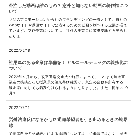
外注した動画は誰のもの？ 意外と知らない動画の著作権につ
いて
商品のプロモーションや会社のブランディングの一環として、自社の
Webサイトや動画サイトで公表するための動画を制作する企業が増え
ています。制作作業については、社外の事業者に業務委託する場合も
ありま...
2022/08/19
社用車のある企業は準備を！ アルコールチェックの義務化に
ついて
2022年４月から、改正道路交通法の施行によって、これまで運送事
業者の義務だった従業員の酒気帯び確認が、規定の台数を所有する一
般企業に対しても義務付けられるようになりました。また、同年の10
月１...
2022/07/11
労働法違反になるかも!? 退職希望者を引き止めるときの境界
線
労働者自身の意思表示による退職については、労働法ではなく、民法