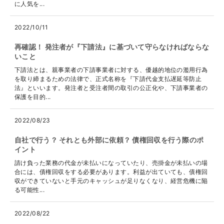
に人気を...
2022/10/11
再確認！ 発注者が『下請法』に基づいて守らなければならな
いこと
下請法とは、親事業者の下請事業者に対する、優越的地位の濫用行為
を取り締まるための法律で、正式名称を『下請代金支払遅延等防止
法』といいます。発注者と受注者間の取引の公正化や、下請事業者の
保護を目的...
2022/08/23
自社で行う？ それとも外部に依頼？ 債権回収を行う際のポ
イント
請け負った業務の代金が未払いになっていたり、売掛金が未払いの場
合には、債権回収をする必要があります。利益が出ていても、債権回
収ができていないと手元のキャッシュが足りなくなり、経営危機に陥
る可能性...
2022/08/22