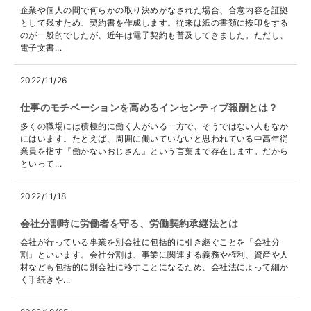
企業や個人の間で何らかの取り決めがなされた場合、合意内容を証拠
として残すため、契約書を作成します。従来は紙の書類に捺印をする
のが一般的でしたが、近年は電子契約も普及してきました。ただし、
電子文書...
2022/11/26
仕事のモチベーションを高めるインセンティブ報酬とは？
多くの職場には積極的に働く人がいる一方で、そうではない人もなか
にはいます。たとえば、周囲に働いていないと思われている中高年従
業員を指す『働かないおじさん』という言葉まで存在します。だから
といって...
2022/11/18
会社分割時に労働者を守る、労働契約承継法とは
会社が行っている事業を別会社に包括的に引き継ぐことを『会社分
割』といいます。会社分割は、事業に関連する義務や権利、資産や人
材なども包括的に別会社に移すことになるため、会社法によって細か
く手続きや...