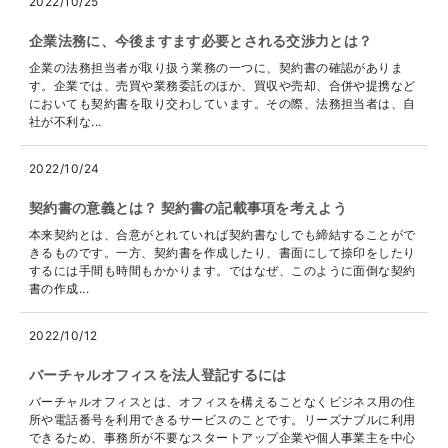
2022/10/25
企業法務に、今後ますます必要とされる交渉力とは？
企業の法務担当者が取り扱う業務の一つに、契約書の確認がありま
す。企業では、売買や業務委託のほか、買収や売却、合併や提携など
においても契約書を取り交わしています。その際、法務担当者は、自
社が不利な...
2022/10/24
契約書の意義とは？ 契約書の記載事項を考えよう
本来契約とは、合意がとれていれば契約書なしでも締結することがで
きるものです。一方、契約書を作成したり、書面にして捺印をしたり
するには手間も時間もかかります。ではなぜ、このように面倒な契約
書の作成...
2022/10/12
バーチャルオフィスを法人登記するには
バーチャルオフィスとは、オフィスを構えることなくビジネス用の住
所や電話番号を利用できるサービスのことです。リーズナブルに利用
できるため、事務所が不要なスタートアップ企業や個人事業主を中心