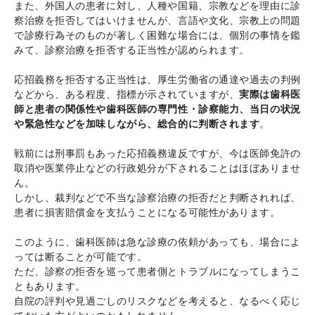
また、外国人の患者に対し、人種や国籍、宗教などを理由に診
察治療を拒否してはいけませんが、言語や文化、宗教上の問題
で診療行為そのものが著しく困難な場合には、個別の事情を鑑
みて、診察治療を拒否する正当性が認められます。
応招義務を拒否する正当性は、厚生労働省の通達や過去の判例
などから、ある程度、指標が示されていますが、
実際は歯科医
師と患者の関係性や歯科医師の専門性・診察能力、当日の状況
や緊急性などを加味しながら、総合的に判断されます
。
戦前には刑事罰もあった応招義務違反ですが、今は医師免許の
取消や医業停止などの行政処分が下されることはほぼありませ
ん。
しかし、裁判などで不当な診察治療の拒否だと判断されれば、
患者に損害賠償金を支払うことになる可能性があります。
このように、歯科医師は急な診療の依頼があっても、場合によ
っては断ることが可能です。
ただ、診察の拒否を巡って患者側とトラブルになってしまうこ
ともあります。
自院の評判や見過ごしのリスクなどを考えると、なるべく応じ