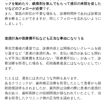
ックを勧めたり、鎮痛剤を飲んでもらって後日の来院を促した
りなどのフォローが必要
です。
また、緊急の対応が不要な場合も、診療時間外であれば診察治
療を断ることができますが、同じくフォローを忘れないように
しましょう。
迷惑行為や医療費不払なども正当な事由になりうる
厚生労働省の通達では、診療内容とは関係のないクレームを繰
り返すなど『患者の迷惑行為』や、支払い能力があるにも関わ
らず不当に医療費を支払わない『医療費不払い』があって、診
察治療を拒否した場合も、応招義務違反にはならないとしてい
ます。
たとえば、過去には次のような判例もあります。
あるクリニックが、歯科矯正治療を拒否したとして患者から損
賠賠償請求をされましたが、裁判所は治療の際に患者の迷惑行
為があり、歯科医師との信頼関係が損なわれていたとして、治
療を拒否したクリニック側の正当性を認めました。