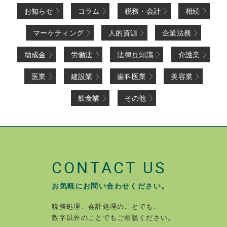
お知らせ
コラム
税務・会計
相続
マーケティング
人的資源
企業法務
助成金
労働法
法律豆知識
介護業
医業
建設業
歯科医業
美容業
飲食業
その他
CONTACT US
お気軽にお問い合わせください。
税務処理、会計処理のことでも、
数字以外のことでもご相談ください。