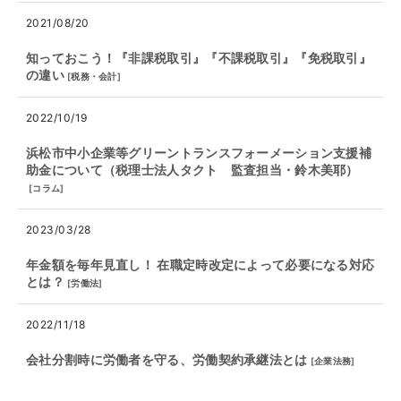
2021/08/20
知っておこう！『非課税取引』『不課税取引』『免税取引』
の違い
[
税務・会計
]
2022/10/19
浜松市中小企業等グリーントランスフォーメーション支援補
助金について（税理士法人タクト 監査担当・鈴木美耶）
[
コラム
]
2023/03/28
年金額を毎年見直し！ 在職定時改定によって必要になる対応
とは？
[
労働法
]
2022/11/18
会社分割時に労働者を守る、労働契約承継法とは
[
企業法務
]