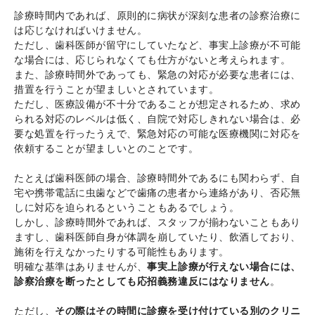
診療時間内であれば、原則的に病状が深刻な患者の診察治療に
は応じなければいけません。
ただし、歯科医師が留守にしていたなど、事実上診療が不可能
な場合には、応じられなくても仕方がないと考えられます。
また、診療時間外であっても、緊急の対応が必要な患者には、
措置を行うことが望ましいとされています。
ただし、医療設備が不十分であることが想定されるため、求め
られる対応のレベルは低く、自院で対応しきれない場合は、必
要な処置を行ったうえで、緊急対応の可能な医療機関に対応を
依頼することが望ましいとのことです。
たとえば歯科医師の場合、診療時間外であるにも関わらず、自
宅や携帯電話に虫歯などで歯痛の患者から連絡があり、否応無
しに対応を迫られるということもあるでしょう。
しかし、診療時間外であれば、スタッフが揃わないこともあり
ますし、歯科医師自身が体調を崩していたり、飲酒しており、
施術を行えなかったりする可能性もあります。
明確な基準はありませんが、
事実上診療が行えない場合には、
診察治療を断ったとしても応招義務違反にはなりません
。
ただし、
その際はその時間に診療を受け付けている別のクリニ