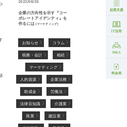
2022/06/30
つ
起業支援
企業の方向性を示す『コー
ポレートアイデンティ』を
作るには
[
マーケティング
]
IT活用
す
お知らせ
コラム
M&A
税務・会計
相続
マーケティング
料金表
額
人的資源
企業法務
助成金
労働法
法律豆知識
介護業
医業
建設業