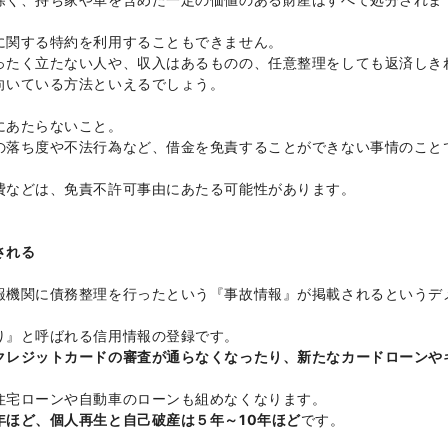
に関する特約を利用することもできません。
ったく立たない人や、収入はあるものの、任意整理をしても返済しき
向いている方法といえるでしょう。
にあたらないこと。
の落ち度や不法行為など、借金を免責することができない事情のこと
費などは、免責不許可事由にあたる可能性があります。
される
報機関に債務整理を行ったという『事故情報』が掲載されるというデ
り』と呼ばれる信用情報の登録です。
クレジットカードの審査が通らなくなったり、新たなカードローンや
。
住宅ローンや自動車のローンも組めなくなります。
年ほど、個人再生と自己破産は５年～10年ほど
です。