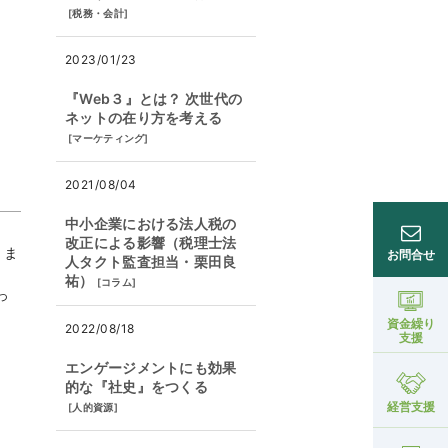
[
税務・会計
]
2023/01/23
『Web３』とは？ 次世代の
ネットの在り方を考える
[
マーケティング
]
2021/08/04
中小企業における法人税の
改正による影響（税理士法
りま
お問合せ
人タクト監査担当・栗田良
祐）
[
コラム
]
っ
資金繰り
2022/08/18
支援
エンゲージメントにも効果
的な『社史』をつくる
経営支援
[
人的資源
]