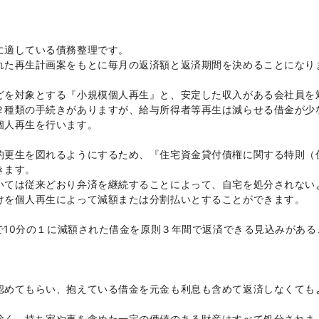
に適している債務整理です。
れた再生計画案をもとに毎月の返済額と返済期間を決めることになり
どを対象とする『小規模個人再生』と、安定した収入がある会社員を
２種類の手続きがありますが、給与所得者等再生は減らせる借金が少
個人再生を行います。
的更生を図れるようにするため、『住宅資金貸付債権に関する特則（
きます。
いては従来どおり弁済を継続することによって、自宅を処分されない
けを個人再生によって減額または分割払いとすることができます。
大で10分の１に減額された借金を原則３年間で返済できる見込みがある
認めてもらい、抱えている借金を元金も利息も含めて返済しなくても
除く、持ち家や車を含めた一定の価値のある財産はすべて処分されま