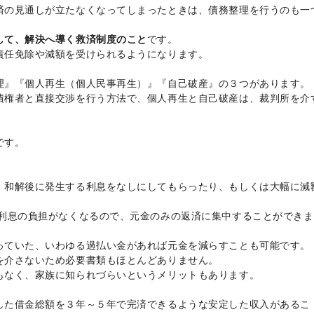
済の見通しが立たなくなってしまったときは、債務整理を行うのも一
して、解決へ導く救済制度のこと
です。
責任免除や減額を受けられるようになります。
理』『個人再生（個人民事再生）』『自己破産』の３つがあります。
債権者と直接交渉を行う方法で、個人再生と自己破産は、裁判所を介
です。
、和解後に発生する利息をなしにしてもらったり、もしくは大幅に減
、利息の負担がなくなるので、元金のみの返済に集中することができま
っていた、いわゆる過払い金があれば元金を減らすことも可能です。
を介さないため必要書類もほとんどありません。
もなく、家族に知られづらいというメリットもあります。
した借金総額を３年～５年で完済できるような安定した収入があるこ