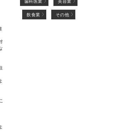
歯科医業
美容業
飲食業
その他
ま
対
な
住
よ
こ
よ