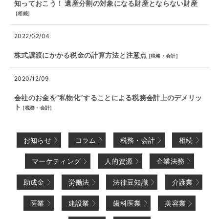
知っておこう！ 遺産分割の対象になる財産とならない財産
[
相続
]
2022/02/04
株式譲渡にかかる税金の計算方法と注意点
[
税務・会計
]
2020/12/09
会社のお金を“私物化”することによる税務会計上のデメリッ
ト
[
税務・会計
]
お知らせ
コラム
税務・会計
相続
マーケティング
人的資源
企業法務
助成金
労働法
法律豆知識
介護業
医業
建設業
歯科医業
美容業