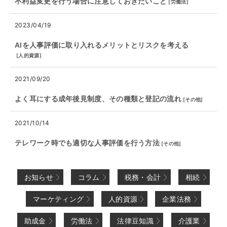
不利益変更を行う場合に注意しておきたいこと
[
労働法
]
2023/04/19
AIを人事評価に取り入れるメリットとリスクを考える
[
人的資源
]
2021/09/20
よく耳にする成年後見制度、その種類と登記の流れ
[
その他
]
2021/10/14
テレワーク時でも適切な人事評価を行う方法
[
その他
]
お知らせ
コラム
税務・会計
相続
マーケティング
人的資源
企業法務
助成金
労働法
法律豆知識
介護業