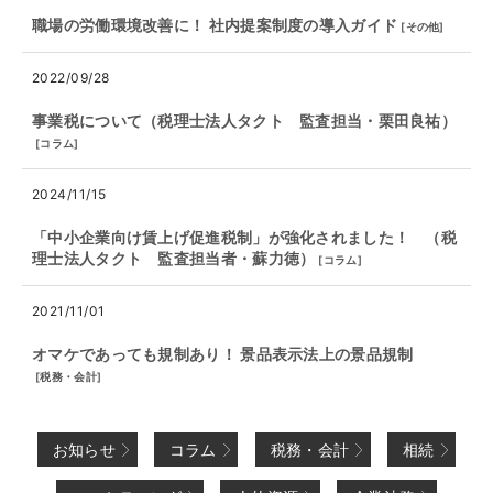
職場の労働環境改善に！ 社内提案制度の導入ガイド
[
その他
]
2022/09/28
事業税について（税理士法人タクト 監査担当・栗田良祐）
[
コラム
]
2024/11/15
「中小企業向け賃上げ促進税制」が強化されました！ （税
理士法人タクト 監査担当者・蘇力徳）
[
コラム
]
2021/11/01
オマケであっても規制あり！ 景品表示法上の景品規制
[
税務・会計
]
お知らせ
コラム
税務・会計
相続