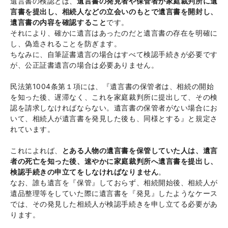
遺言書の検認とは、
遺言書の発見者や保管者が家庭裁判所に遺
言書を提出し、相続人などの立会いのもとで遺言書を開封し、
遺言書の内容を確認すること
です。
それにより、確かに遺言はあったのだと遺言書の存在を明確に
し、偽造されることを防ぎます。
ちなみに、自筆証書遺言の場合はすべて検認手続きが必要です
が、公正証書遺言の場合は必要ありません。
民法第1004条第１項には、『遺言書の保管者は、相続の開始
を知った後、遅滞なく、これを家庭裁判所に提出して、その検
認を請求しなければならない。遺言書の保管者がない場合にお
いて、相続人が遺言書を発見した後も、同様とする』と規定さ
れています。
これによれば、
とある人物の遺言書を保管していた人は、遺言
者の死亡を知った後、速やかに家庭裁判所へ遺言書を提出し、
検認手続きの申立てをしなければなりません
。
なお、誰も遺言を『保管』しておらず、相続開始後、相続人が
遺品整理等をしていた際に遺言書を『発見』したようなケース
では、その発見した相続人が検認手続きを申し立てる必要があ
ります。