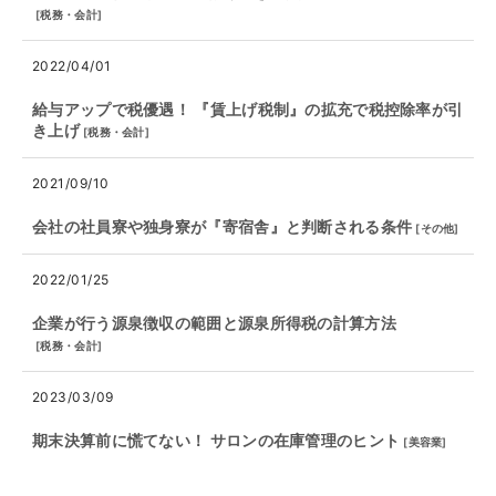
[
税務・会計
]
2022/04/01
給与アップで税優遇！ 『賃上げ税制』の拡充で税控除率が引
き上げ
[
税務・会計
]
2021/09/10
会社の社員寮や独身寮が『寄宿舎』と判断される条件
[
その他
]
2022/01/25
企業が行う源泉徴収の範囲と源泉所得税の計算方法
[
税務・会計
]
2023/03/09
期末決算前に慌てない！ サロンの在庫管理のヒント
[
美容業
]