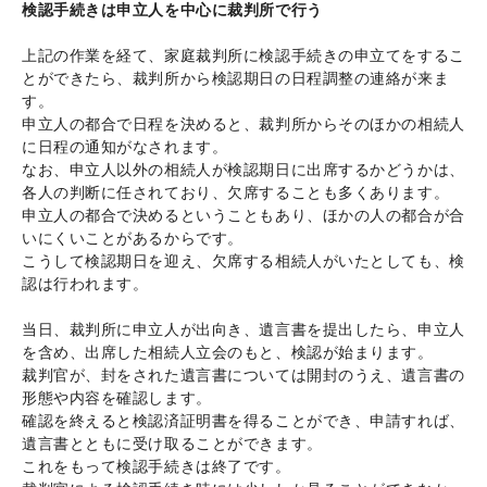
検認手続きは申立人を中心に裁判所で行う
上記の作業を経て、家庭裁判所に検認手続きの申立てをするこ
とができたら、裁判所から検認期日の日程調整の連絡が来ま
す。
申立人の都合で日程を決めると、裁判所からそのほかの相続人
に日程の通知がなされます。
なお、申立人以外の相続人が検認期日に出席するかどうかは、
各人の判断に任されており、欠席することも多くあります。
申立人の都合で決めるということもあり、ほかの人の都合が合
いにくいことがあるからです。
こうして検認期日を迎え、欠席する相続人がいたとしても、検
認は行われます。
当日、裁判所に申立人が出向き、遺言書を提出したら、申立人
を含め、出席した相続人立会のもと、検認が始まります。
裁判官が、封をされた遺言書については開封のうえ、遺言書の
形態や内容を確認します。
確認を終えると検認済証明書を得ることができ、申請すれば、
遺言書とともに受け取ることができます。
これをもって検認手続きは終了です。