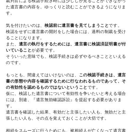
裁判官による検認手続き時には少ししか見ることができなかっ
た遺言書の内容を、ゆっくりと読むことができるようになりま
す。
気を付けたいのは、
検認前に遺言書を見てしまうこと
です。
検認をせずに遺言書の開封をした場合には、過料の制裁を受け
ることになります。
また、
遺言の執行をするためには、遺言書に検認済証明書が付
いていること
が必要です。
そういった意味でも、検認手続きは必ずやるべきことといえる
のです。
もっとも、間違えてはいけないのは、
この検認手続きは、遺言
書の形態や内容を確認するために行なわれるものであって、そ
の有効性を認めるものではないということ
です。
仮に、検認した遺言書について有効性を争いたいと考える場合
には、別途、『遺言無効確認訴訟』を提起する必要がありま
す。
遺言書を確認した結果、有効だと主張したい人も、無効だと主
張したい人も、その点を覚えておくことが大切です。
相続をスムーズに行うためにも、被相続人が亡くなって遺言書