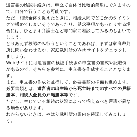
遺言書の検認手続きは、申立て自体は比較的簡単にできますの
で、自分で行うことも可能です。
ただ、相続全体を捉えたときに、相続人間でどこかのタイミン
グで揉めてしまいそうであったり、懸念事項があったりする場
合には、ひとまず弁護士など専門家に相談してみるのもよいで
しょう。
とりあえず検認のみ行うということであれば、まずは家庭裁判
所に問い合わせるか、家庭裁判所のWebサイトをチェックし
ましょう。
Webサイトには遺言書の検認手続きの申立書の書式や記載例
があるので、そちらを参考に、申立書を作成することとなりま
す。
また、申立書の作成と並行して、必要書類の準備も進めます。
必要書類とは、
遺言者の出生時から死亡時までのすべての戸籍
謄本、相続人全員の戸籍謄本等
です。
ただし、生じている相続の状況によって揃えるべき戸籍が異な
る場合があります。
わからないときは、やはり裁判所の案内を確認してみましょ
う。