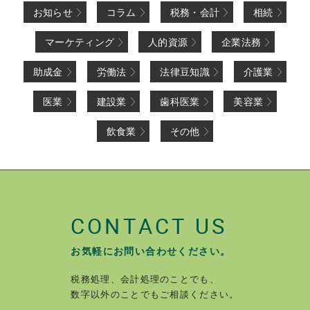
お知らせ
コラム
税務・会計
相続
マーケティング
人的資源
企業法務
助成金
労働法
法律豆知識
介護業
医業
建設業
歯科医業
美容業
飲食業
その他
CONTACT US
お気軽にお問い合わせください。
税務処理、会計処理のことでも、
数字以外のことでもご相談ください。