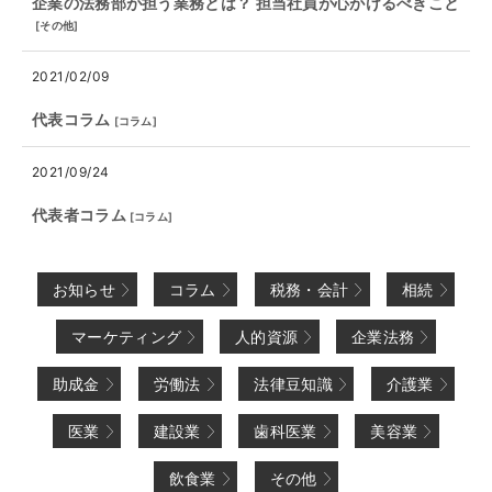
企業の法務部が担う業務とは？ 担当社員が心がけるべきこと
[
その他
]
2021/02/09
代表コラム
[
コラム
]
2021/09/24
代表者コラム
[
コラム
]
お知らせ
コラム
税務・会計
相続
マーケティング
人的資源
企業法務
助成金
労働法
法律豆知識
介護業
医業
建設業
歯科医業
美容業
飲食業
その他