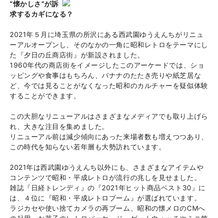
“懐かしさ”が訴
求するカギになる？
2021年５月に埼玉県の所沢にある西武園ゆうえんちがリニュ
ーアルオープンし、そのなかの一角に昭和レトロをテーマにし
た『夕日の丘商店街』が新設されました。
1960年代の商店街をイメージしたこのアーケードでは、ショ
ッピングや食事はもちろん、バナナのたたき売りや紙芝居な
ど、今では見ることがなくなった昭和のカルチャーを疑似体験
することができます。
この大胆なリニューアルはさまざまなメディアでも取り上げら
れ、大きな注目を集めました。
リニューアル前は減少傾向にあった来場者数も増えつつあり、
この時代を知らない若年層も大勢訪れています。
2021年は西武園ゆうえんち以外にも、さまざまなアイテムや
コンテンツで昭和・平成レトロが流行の兆しを見せました。
雑誌『日経トレンディ』の『2021年ヒット商品ベスト30』に
は、４位に『昭和・平成レトロブーム』が選ばれています。
ラジカセや使い捨てカメラの再ブーム、昭和の懐メロのCMへ