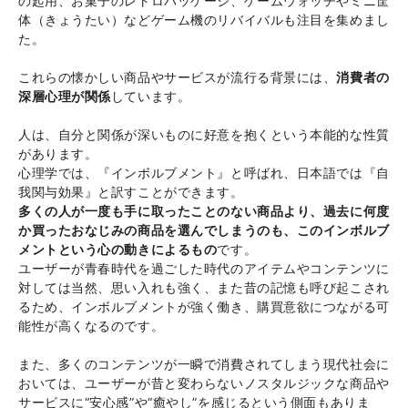
の起用、お菓子のレトロパッケージ、ゲームウォッチやミニ筐
体（きょうたい）などゲーム機のリバイバルも注目を集めまし
た。
これらの懐かしい商品やサービスが流行る背景には、
消費者の
深層心理が関係
しています。
人は、自分と関係が深いものに好意を抱くという本能的な性質
があります。
心理学では、『インボルブメント』と呼ばれ、日本語では『自
我関与効果』と訳すことができます。
多くの人が一度も手に取ったことのない商品より、過去に何度
か買ったおなじみの商品を選んでしまうのも、このインボルブ
メントという心の動きによるもの
です。
ユーザーが青春時代を過ごした時代のアイテムやコンテンツに
対しては当然、思い入れも強く、また昔の記憶も呼び起こされ
るため、インボルブメントが強く働き、購買意欲につながる可
能性が高くなるのです。
また、多くのコンテンツが一瞬で消費されてしまう現代社会に
おいては、ユーザーが昔と変わらないノスタルジックな商品や
サービスに“安心感”や“癒やし”を感じるという側面もありま