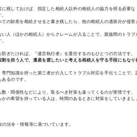
言に残しておけば、指定した相続人以外の相続人の協力を得る必要な
す。
べての財産を相続させると書き残したら、他の相続人の遺留分が侵害
ない人（ほかの相続人）からクレームが入ることで、親族間のトラブ
す。
を防ぎたければ、『遺言執行者』を選任するのもひとつの方法です。
役割を担う人で、遺産を渡したいと考える相続人を守る手段にもなり
、専門知識を持った第三者が介入してトラブル対応を手伝うことで、
もあるのです。
人数・関係性などにより、取るべき対策も違ってくるのが実情です。
らかの希望を持っている人は、時間のあるときに対策をしていきまし
現在の法令・情報等に基づいています。