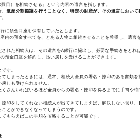
の費目）を相続させる』という内容の遺言を指します。
合、
遺産分割協議を行うことなく、特定の財産が、その遺言において
す。
銀行に預金口座を保有していたとします。
口座内の預金すべてを、とある人物に相続させることを希望し、遺言
定された相続人は、その遺言をA銀行に提出し、必要な手続きをとれ
行の預金口座を解約し、払い戻しを受けることができます。
とです。
ってしまったときには、通常、相続人全員の署名・捺印のある書類を
い戻しも受けられません。
たくさんいればいるほど全員からの署名・捺印を得るまでに手間や時
・捺印をしてくれない相続人が出てきてしまえば、解決しない限り、
ることができなくなってしまうのです。
してもらえばこの手順を省略することが可能です。
任