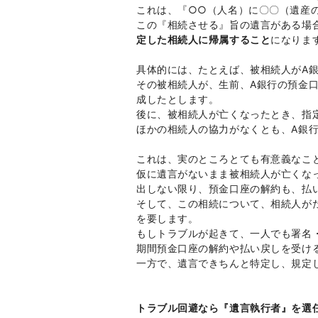
これは、『○○（人名）に〇〇（遺産
この『相続させる』旨の遺言がある場
定した相続人に帰属すること
になりま
具体的には、たとえば、被相続人がA
その被相続人が、生前、A銀行の預金
成したとします。
後に、被相続人が亡くなったとき、指
ほかの相続人の協力がなくとも、A銀
これは、実のところとても有意義なこ
仮に遺言がないまま被相続人が亡くな
出しない限り、預金口座の解約も、払
そして、この相続について、相続人が
を要します。
もしトラブルが起きて、一人でも署名
期間預金口座の解約や払い戻しを受け
一方で、遺言できちんと特定し、規定
トラブル回避なら『遺言執行者』を選