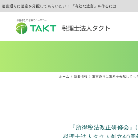
遺言通りに遺産を分配してもらいたい！ 『有効な遺言』を作るには
ホーム
新着情報
遺言通りに遺産を分配しても
『所得税法改正研修会』
税理士法人タクト創立
40
周