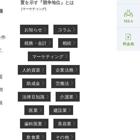
置を示す『競争地位』とは
[
マーケティング
]
指
M&A
お知らせ
コラム
を作
税務・会計
相続
料金表
ば、
マーケティング
人的資源
企業法務
提
助成金
労働法
間
法律豆知識
介護業
長
医業
建設業
歯科医業
美容業
飲食業
その他