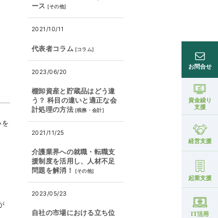
ース
[
その他
]
2021/10/11
代表者コラム
[
コラム
]
お問合せ
2023/06/20
棚卸資産と貯蔵品はどう違
う？ 科目の違いと適正な会
資金繰り
支援
計処理の方法
[
税務・会計
]
いを
2021/11/25
経営支援
、
介護業界への就職・転職支
援制度を活用し、人材不足
問題を解消！
[
その他
]
起業支援
2023/05/23
が
自社の市場における立ち位
IT活用