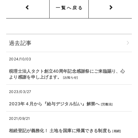
一覧へ戻る
過去記事
2024/10/03
税理士法人タクト創立40周年記念感謝祭にご来臨賜り、心
より感謝を申し上げます。
[
お知らせ
]
2023/03/27
2023年４月から『給与デジタル払い』解禁へ
[
労働法
]
2021/09/21
相続登記が義務化！ 土地を国庫に帰属できる制度も
[
相続
]