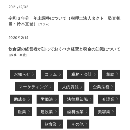
2021/12/02
令和３年分 年末調整について（税理士法人タクト 監査担
当・鈴木直登）
[
コラム
]
2020/12/14
飲食店の経営者が知っておくべき経費と税金の知識について
[
税務・会計
]
お知らせ
コラム
税務・会計
相続
マーケティング
人的資源
企業法務
助成金
労働法
法律豆知識
介護業
医業
建設業
歯科医業
美容業
飲食業
その他