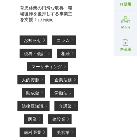
IT活用
育児休業の円滑な取得・職
場復帰を後押しする事業主
を支援！
[
人的資源
]
M&A
お知らせ
コラム
料金表
税務・会計
相続
マーケティング
人的資源
企業法務
助成金
労働法
法律豆知識
介護業
医業
建設業
歯科医業
美容業