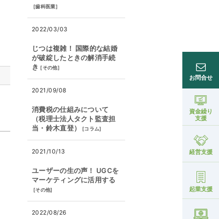
[
歯科医業
]
2022/03/03
じつは複雑！ 国際的な結婚
が破綻したときの解消手続
き
[
その他
]
お問合せ
2021/09/08
消費税の仕組みについて
資金繰り
（税理士法人タクト監査担
支援
当・鈴木直登）
[
コラム
]
2021/10/13
経営支援
ユーザーの生の声！ UGCを
マーケティングに活用する
起業支援
[
その他
]
2022/08/26