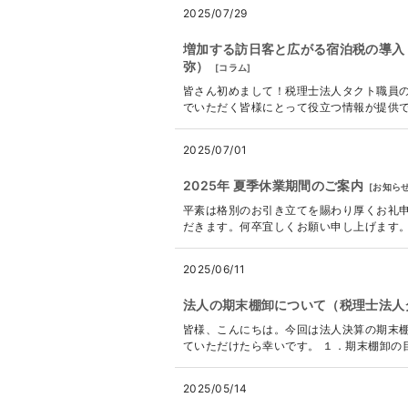
2025/07/29
増加する訪日客と広がる宿泊税の導入
弥）
[
コラム
]
皆さん初めまして！税理士法人タクト職員の
でいただく皆様にとって役立つ情報が提供でき
2025/07/01
2025年 夏季休業期間のご案内
[
お知ら
平素は格別のお引き立てを賜わり厚くお礼申
だきます。何卒宜しくお願い申し上げます。 ------
2025/06/11
法人の期末棚卸について（税理士法人
皆様、こんにちは。今回は法人決算の期末
ていただけたら幸いです。 １．期末棚卸の目
2025/05/14