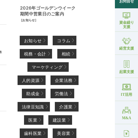
お問合せ
2026年ゴールデンウイーク
期間中営業日のご案内
[
お知らせ
]
資金繰り
支援
お知らせ
コラム
経営支援
休
税務・会計
相続
マーケティング
起業支援
人的資源
企業法務
助成金
労働法
IT活用
法律豆知識
介護業
M&A
医業
建設業
ク
歯科医業
美容業