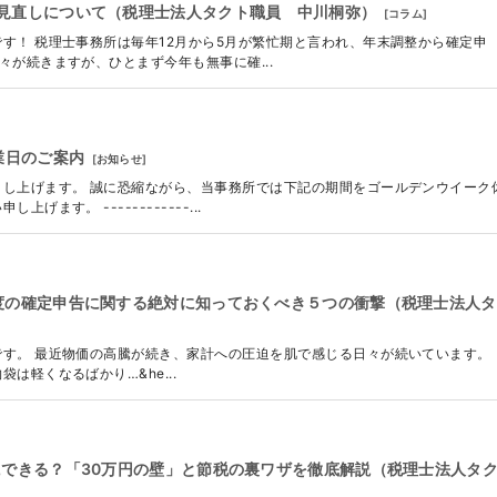
見直しについて（税理士法人タクト職員 中川桐弥）
[
コラム
]
す！ 税理士事務所は毎年12月から5月が繁忙期と言われ、年末調整から確定申
が続きますが、ひとまず今年も無事に確...
業日のご案内
[
お知らせ
]
し上げます。 誠に恐縮ながら、当事務所では下記の期間をゴールデンウイーク
ます。 ------------...
度の確定申告に関する絶対に知っておくべき５つの衝撃（税理士法人タ
す。 最近物価の高騰が続き、家計への圧迫を肌で感じる日々が続いています。
は軽くなるばかり…&he...
にできる？「30万円の壁」と節税の裏ワザを徹底解説（税理士法人タ