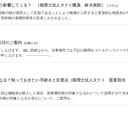
う影響してくる？ （税理士法人タクト職員 鈴木美耶）
[
コラム
]
控除の額が原則として定額であることにより物価が上昇すると実質的な税負担が
所得税の基礎控除等の見直しがされました...
業日のご案内
[
お知らせ
]
し上げます。 誠に恐縮ながら、当事務所では下記の期間をゴールデンウイーク
ます。 ------------...
なる？知っておきたい手続きと注意点（税理士法人タクト 監査担当
今回は補聴器を購入した場合、医療費控除の対象となるかについて説明させて頂
控除の対象となるか否かについて、ご質問を...