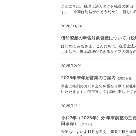
こんにちは。税理士法人タクト職員の杉山
す。 「今期は利益が出そうだから、新しいP
2026/01/14
償却資産の申告対象資産について（税
はじめに みなさま、こんにちは。税理士法
しました。無水調理ができるタイプの鍋なの
2025/12/01
2025年末年始営業のご案内
[
お知らせ
]
平素は格別のお引き立てを賜わり厚くお礼申
いただきます。何卒宜しくお願い申し上げます。 ---
2025/11/11
令和7年（2025年）分 年末調整の
田孝保）
[
コラム
]
今年もいよいよ11月を迎え、事業主様や経