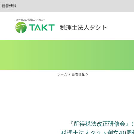
新着情報
ホーム
新着情報
『所得税法改正研修会』
税理士法人タクト創立
40
周