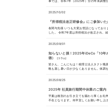
事では、令和7年（2025年）分の年末調整
2025/10/02
『所得税法改正研修会』にご参加いた
各関与先様 いつも大変お世話になっており
した。 令和7年度は所得税法が改正され、給
2025/09/01
知らないと損！2025年iDeCo「1
徳）
[
コラム
]
皆さん、こんにちは！税理士法人タクト職員
晩も蒸し暑い日が少なくありません。体調を
2025/08/25
2025年 社員旅行期間中休業のご案内
平素は格別のお引き立てを賜わり厚くお礼申
不在となります。何卒宜しくお願い申し上げます。 --