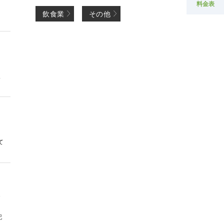
料金表
飲食業
その他
入
て
保
記