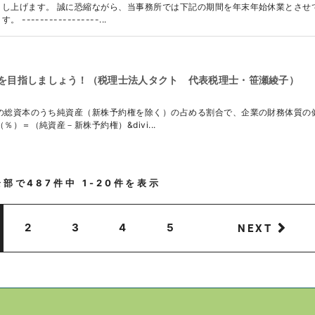
し上げます。 誠に恐縮ながら、当事務所では下記の期間を年末年始休業とさせ
--------------...
を目指しましょう！（税理士法人タクト 代表税理士・笹瀬綾子）
の総資本のうち純資産（新株予約権を除く）の占める割合で、企業の財務体質の
）＝（純資産－新株予約権）&divi...
全部で
487
件中
1-20
件を表示
NEXT
2
3
4
5