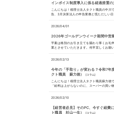
インボイス制度導入に係る経過措置の
こんにちは！税理士法人タクト職員の中川で
告、3月決算法人の申告業務と慌ただしい日々
2026/04/01
2026年ゴールデンウイーク期間中営
平素は格別のお引き立てを賜わり厚くお礼申
業とさせていただきます。何卒宜しくお願い申し上げ
2026/02/13
今年の「手取り」が変わる？令和7年
クト職員 蘇力徳）
[
コラム
]
こんにちは！税理士法人タクト職員蘇力徳で
「給料は上がらないのに、スーパーの買い物袋
2026/02/10
【経営者必見】そのPC、今すぐ経費
ト職員 杉山一生）
[
コラム
]