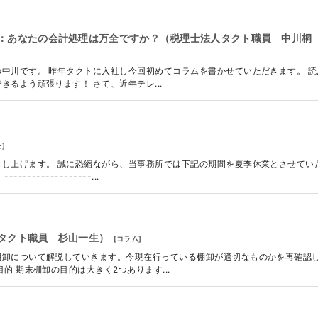
：あなたの会計処理は万全ですか？（税理士法人タクト職員 中川桐
中川です。 昨年タクトに入社し今回初めてコラムを書かせていただきます。 読
るよう頑張ります！ さて、近年テレ...
せ
]
し上げます。 誠に恐縮ながら、当事務所では下記の期間を夏季休業とさせてい
-------------...
タクト職員 杉山一生）
[
コラム
]
棚卸について解説していきます。今現在行っている棚卸が適切なものかを再確認
的 期末棚卸の目的は大きく2つあります...