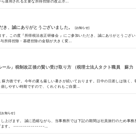
から適用される主要な所得控除の改正ポ...
だき、誠にありがとうございました。
[
お知らせ
]
ます。この度『所得税法改正研修会 』にご参加いただき、誠にありがとうござい
与所得控除・基礎控除の金額が大きく変...
0年ルール」税制改正後の賢い受け取り方 （税理士法人タクト職員 蘇力
 蘇力徳です。今年の夏も厳しい暑さが続いております。日中の日差しは強く、
崩しやすい時期ですので、くれぐれもご自愛...
[
お知らせ
]
し上げます。 誠に恐縮ながら、当事務所では下記の期間は社員旅行のため事務
--------------...