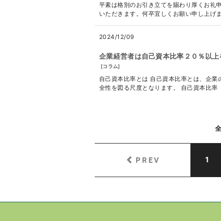
平素は格別のお引き立てを賜わり厚くお礼申
いただきます。何卒宜しくお願い申し上げます。 ---
2024/12/09
企業経営者は自己資本比率２０％以上
[
コラム
]
自己資本比率とは 自己資本比率とは、企業
全性を図る尺度となります。 自己資本比率（％
PREV
1