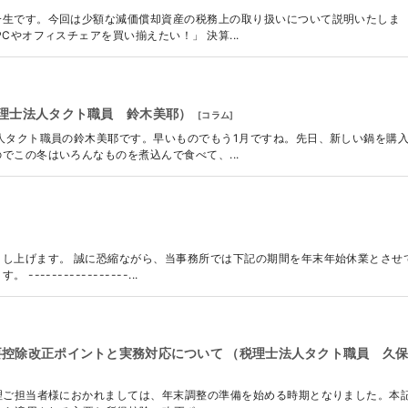
一生です。今回は少額な減価償却資産の税務上の取り扱いについて説明いたしま
Cやオフィスチェアを買い揃えたい！」 決算...
理士法人タクト職員 鈴木美耶）
[
コラム
]
人タクト職員の鈴木美耶です。早いものでもう1月ですね。先日、新しい鍋を購
でこの冬はいろんなものを煮込んで食べて、...
し上げます。 誠に恐縮ながら、当事務所では下記の期間を年末年始休業とさせ
--------------...
主要控除改正ポイントと実務対応について （税理士法人タクト職員 久
理ご担当者様におかれましては、年末調整の準備を始める時期となりました。本