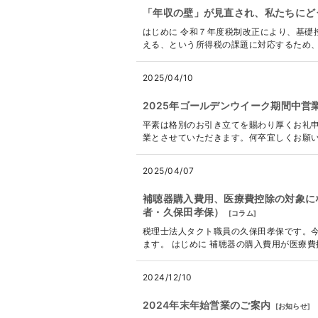
「年収の壁」が見直され、私たちにど
はじめに 令和７年度税制改正により、基礎
える、という所得税の課題に対応するため、
2025/04/10
2025年ゴールデンウイーク期間中営
平素は格別のお引き立てを賜わり厚くお礼申
業とさせていただきます。何卒宜しくお願い申し上げ
2025/04/07
補聴器購入費用、医療費控除の対象に
者・久保田孝保）
[
コラム
]
税理士法人タクト職員の久保田孝保です。
ます。 はじめに 補聴器の購入費用が医療費
2024/12/10
2024年末年始営業のご案内
[
お知らせ
]