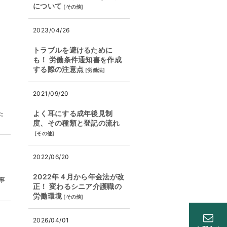
について
[
その他
]
2023/04/26
トラブルを避けるために
も！ 労働条件通知書を作成
する際の注意点
[
労働法
]
2021/09/20
よく耳にする成年後見制
た
度、その種類と登記の流れ
[
その他
]
2022/06/20
2022年４月から年金法が改
事
正！ 変わるシニア介護職の
労働環境
[
その他
]
2026/04/01