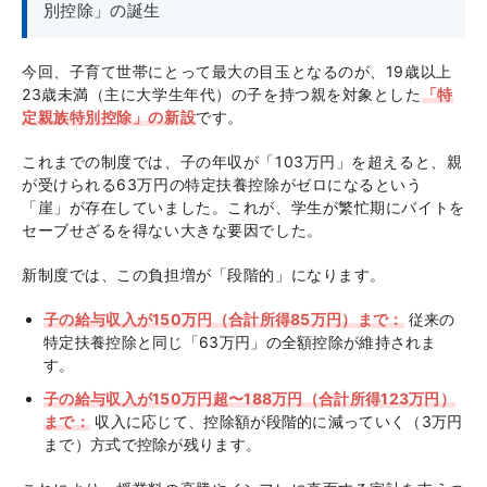
別控除」の誕生
今回、子育て世帯にとって最大の目玉となるのが、19歳以上
23歳未満（主に大学生年代）の子を持つ親を対象とした
「特
定親族特別控除」の新設
です。
これまでの制度では、子の年収が「103万円」を超えると、親
が受けられる63万円の特定扶養控除がゼロになるという
「崖」が存在していました。これが、学生が繁忙期にバイトを
セーブせざるを得ない大きな要因でした。
新制度では、この負担増が「段階的」になります。
子の給与収入が150万円（合計所得85万円）まで：
従来の
特定扶養控除と同じ「63万円」の全額控除が維持されま
す。
子の給与収入が150万円超〜188万円（合計所得123万円）
まで：
収入に応じて、控除額が段階的に減っていく（3万円
まで）方式で控除が残ります。