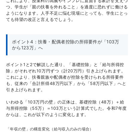
これにより、授業料の高騰やインフレに直面する家計を支えつ
つ、学生が「親の扶養を外れること」を過度に恐れずに働ける
ようになります。人手不足に悩む現場にとっても、学生にとっ
ても待望の改正と言えるでしょう。
ポイント4：扶養・配偶者控除の所得要件が「103万
から123万」へ
ポイント1と2で解説した通り、「基礎控除」と「給与所得控
除」がそれぞれ10万円ずつ（計20万円）引き上げられます。
これにより、扶養親族や配偶者が控除を受けられる所得要件
も、従来の「合計所得48万円以下」から「58万円以下」へと
引き上げられます。
いわゆる「103万円の壁」の正体は、基礎控除（48万）＋給
与所得控除（55万）＝103万という計算式でした。令和7年度
からは、これが以下のように変化します。
「年収の壁」の構造変化（給与収入のみの場合）