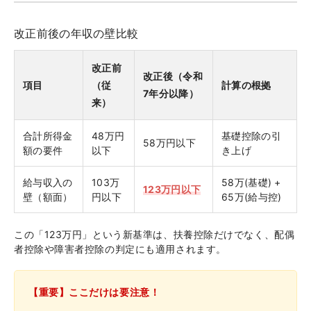
改正前後の年収の壁比較
改正前
改正後（令和
項目
（従
計算の根拠
7年分以降）
来）
合計所得金
48万円
基礎控除の引
58万円以下
額の要件
以下
き上げ
給与収入の
103万
58万(基礎) +
123万円以下
壁（額面）
円以下
65万(給与控)
この「123万円」という新基準は、扶養控除だけでなく、配偶
者控除や障害者控除の判定にも適用されます。
【重要】ここだけは要注意！