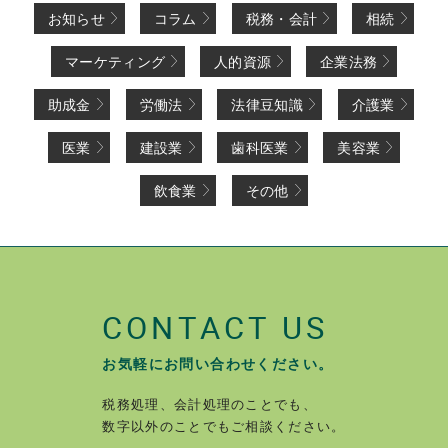
お知らせ
コラム
税務・会計
相続
マーケティング
人的資源
企業法務
助成金
労働法
法律豆知識
介護業
医業
建設業
歯科医業
美容業
飲食業
その他
CONTACT US
お気軽にお問い合わせください。
税務処理、会計処理のことでも、
数字以外のことでもご相談ください。