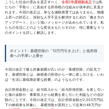
こうした社会の歪みを是正すべく、
令和7年度税制改正
では私
たちの「手取り」に直結する所得税の仕組みが抜本的に見直さ
れます。今回の改正は、単なる減税措置ではありません。物価
上昇への対応と、深刻な人手不足を解消するための「働き方の
アップデート」という強いメッセージが込められています。私
たちの生活にどのような変化をもたらすのか、特に重要な５つ
のポイントを詳しく解説します。
ポイント1：基礎控除の「10万円引き上げ」と低所得
者への手厚い上乗せ
今回の改正で最も対象範囲が広いのが「基礎控除」の拡充で
す。基礎控除とは、納税者の所得から一律に差し引ける、いわ
ば「生活に最低限必要な経費」のようなものです。
合計所得金額とは、給与収入から「給与所得控除」を差し引い
た後の金額や、事業収入から経費を差し引いた利益などの合計
額のことです。今回の改正では、合計所得金額が2,350万円以
下の納税者を対象に、基礎控除が原則として従来の48万円か