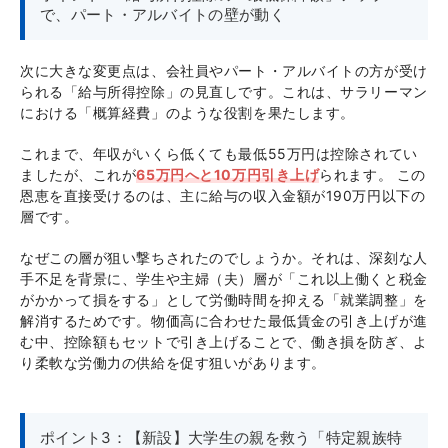
で、パート・アルバイトの壁が動く
次に大きな変更点は、会社員やパート・アルバイトの方が受け
られる「給与所得控除」の見直しです。これは、サラリーマン
における「概算経費」のような役割を果たします。
これまで、年収がいくら低くても最低55万円は控除されてい
ましたが、これが
65万円へと10万円引き上げ
られます。 この
恩恵を直接受けるのは、主に給与の収入金額が190万円以下の
層です。
なぜこの層が狙い撃ちされたのでしょうか。それは、深刻な人
手不足を背景に、学生や主婦（夫）層が「これ以上働くと税金
がかかって損をする」として労働時間を抑える「就業調整」を
解消するためです。物価高に合わせた最低賃金の引き上げが進
む中、控除額もセットで引き上げることで、働き損を防ぎ、よ
り柔軟な労働力の供給を促す狙いがあります。
ポイント3：【新設】大学生の親を救う「特定親族特