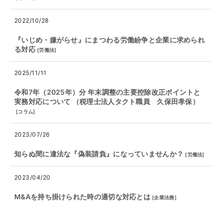
2022/10/28
『いじめ・嫌がらせ』にまつわる労働紛争と企業に求められ
る対応
[
労働法
]
2025/11/11
令和7年（2025年）分 年末調整の主要控除改正ポイントと
実務対応について （税理士法人タクト職員 久保田孝保）
[
コラム
]
2023/07/26
知らぬ間に違法な『偽装請負』になっていませんか？
[
労働法
]
2023/04/20
M&Aを持ち掛けられた時の適切な対応とは
[
企業法務
]