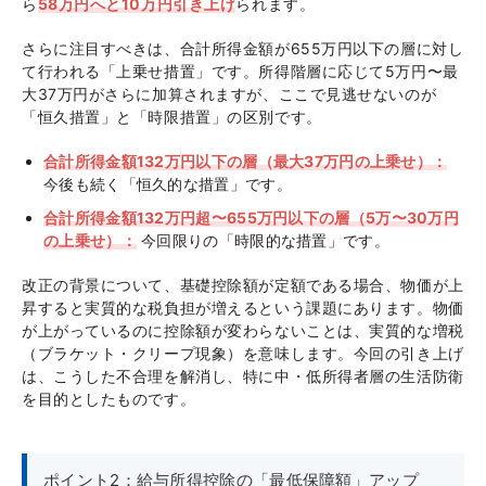
ら
58万円へと10万円引き上げ
られます。
さらに注目すべきは、合計所得金額が655万円以下の層に対し
て行われる「上乗せ措置」です。所得階層に応じて5万円〜最
大37万円がさらに加算されますが、ここで見逃せないのが
「恒久措置」と「時限措置」の区別です。
合計所得金額132万円以下の層（最大37万円の上乗せ）：
今後も続く「恒久的な措置」です。
合計所得金額132万円超〜655万円以下の層（5万〜30万円
の上乗せ）：
今回限りの「時限的な措置」です。
改正の背景について、基礎控除額が定額である場合、物価が上
昇すると実質的な税負担が増えるという課題にあります。物価
が上がっているのに控除額が変わらないことは、実質的な増税
（ブラケット・クリープ現象）を意味します。今回の引き上げ
は、こうした不合理を解消し、特に中・低所得者層の生活防衛
を目的としたものです。
ポイント2：給与所得控除の「最低保障額」アップ