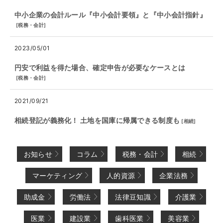
中小企業の会計ルール『中小会計要領』と『中小会計指針』
[
税務・会計
]
2023/05/01
円安で利益を得た場合、確定申告が必要なケースとは
[
税務・会計
]
2021/09/21
相続登記が義務化！ 土地を国庫に帰属できる制度も
[
相続
]
お知らせ
コラム
税務・会計
相続
マーケティング
人的資源
企業法務
助成金
労働法
法律豆知識
介護業
医業
建設業
歯科医業
美容業