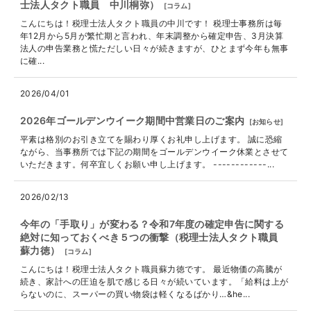
士法人タクト職員 中川桐弥）
[
コラム
]
こんにちは！税理士法人タクト職員の中川です！ 税理士事務所は毎
年12月から5月が繁忙期と言われ、年末調整から確定申告、3月決算
法人の申告業務と慌ただしい日々が続きますが、ひとまず今年も無事
に確...
2026/04/01
2026年ゴールデンウイーク期間中営業日のご案内
[
お知らせ
]
平素は格別のお引き立てを賜わり厚くお礼申し上げます。 誠に恐縮
ながら、当事務所では下記の期間をゴールデンウイーク休業とさせて
いただきます。何卒宜しくお願い申し上げます。 ------------...
2026/02/13
今年の「手取り」が変わる？令和7年度の確定申告に関する
絶対に知っておくべき５つの衝撃（税理士法人タクト職員
蘇力徳）
[
コラム
]
こんにちは！税理士法人タクト職員蘇力徳です。 最近物価の高騰が
続き、家計への圧迫を肌で感じる日々が続いています。「給料は上が
らないのに、スーパーの買い物袋は軽くなるばかり…&he...