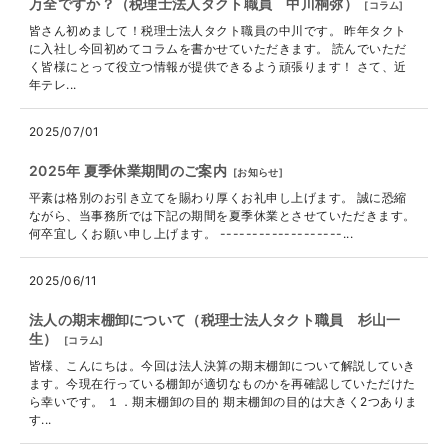
万全ですか？（税理士法人タクト職員 中川桐弥）
[
コラム
]
皆さん初めまして！税理士法人タクト職員の中川です。 昨年タクト
に入社し今回初めてコラムを書かせていただきます。 読んでいただ
く皆様にとって役立つ情報が提供できるよう頑張ります！ さて、近
年テレ...
2025/07/01
2025年 夏季休業期間のご案内
[
お知らせ
]
平素は格別のお引き立てを賜わり厚くお礼申し上げます。 誠に恐縮
ながら、当事務所では下記の期間を夏季休業とさせていただきます。
何卒宜しくお願い申し上げます。 -------------------...
2025/06/11
法人の期末棚卸について（税理士法人タクト職員 杉山一
生）
[
コラム
]
皆様、こんにちは。今回は法人決算の期末棚卸について解説していき
ます。今現在行っている棚卸が適切なものかを再確認していただけた
ら幸いです。 １．期末棚卸の目的 期末棚卸の目的は大きく2つありま
す...