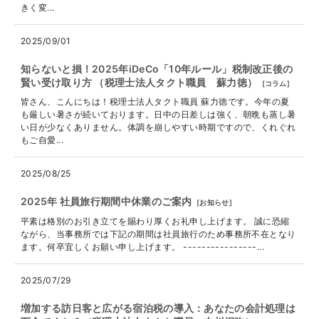
きく変...
2025/09/01
知らないと損！2025年iDeCo「10年ルール」税制改正後の
賢い受け取り方 （税理士法人タクト職員 蘇力徳）
[
コラム
]
皆さん、こんにちは！税理士法人タクト職員 蘇力徳です。今年の夏
も厳しい暑さが続いております。日中の日差しは強く、朝晩も蒸し暑
い日が少なくありません。体調を崩しやすい時期ですので、くれぐれ
もご自愛...
2025/08/25
2025年 社員旅行期間中休業のご案内
[
お知らせ
]
平素は格別のお引き立てを賜わり厚くお礼申し上げます。 誠に恐縮
ながら、当事務所では下記の期間は社員旅行のため事務所不在となり
ます。何卒宜しくお願い申し上げます。 ----------------...
2025/07/29
増加する訪日客と広がる宿泊税の導入：あなたの会計処理は