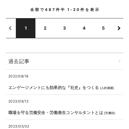
全部で
487
件中
1-20
件を表示
1
2
3
4
5
過去記事
2022/08/18
エンゲージメントにも効果的な『社史』をつくる
[
人的資源
]
2023/06/12
職場を守る労働安全・労働衛生コンサルタントとは
[
労働法
]
2023/05/02