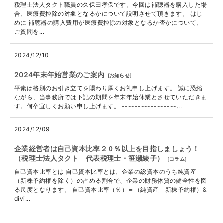
税理士法人タクト職員の久保田孝保です。今回は補聴器を購入した場
合、医療費控除の対象となるかについて説明させて頂きます。 はじ
めに 補聴器の購入費用が医療費控除の対象となるか否かについて、
ご質問を...
2024/12/10
2024年末年始営業のご案内
[
お知らせ
]
平素は格別のお引き立てを賜わり厚くお礼申し上げます。 誠に恐縮
ながら、当事務所では下記の期間を年末年始休業とさせていただきま
す。何卒宜しくお願い申し上げます。 -----------------...
2024/12/09
企業経営者は自己資本比率２０％以上を目指しましょう！
（税理士法人タクト 代表税理士・笹瀬綾子）
[
コラム
]
自己資本比率とは 自己資本比率とは、企業の総資本のうち純資産
（新株予約権を除く）の占める割合で、企業の財務体質の健全性を図
る尺度となります。 自己資本比率（％）＝（純資産－新株予約権）&
divi...