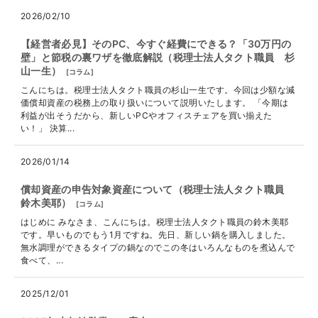
2026/02/10
【経営者必見】そのPC、今すぐ経費にできる？「30万円の
壁」と節税の裏ワザを徹底解説（税理士法人タクト職員 杉
山一生）
[
コラム
]
こんにちは。税理士法人タクト職員の杉山一生です。今回は少額な減
価償却資産の税務上の取り扱いについて説明いたします。 「今期は
利益が出そうだから、新しいPCやオフィスチェアを買い揃えた
い！」 決算...
2026/01/14
償却資産の申告対象資産について（税理士法人タクト職員
鈴木美耶）
[
コラム
]
はじめに みなさま、こんにちは。税理士法人タクト職員の鈴木美耶
です。早いものでもう1月ですね。先日、新しい鍋を購入しました。
無水調理ができるタイプの鍋なのでこの冬はいろんなものを煮込んで
食べて、...
2025/12/01