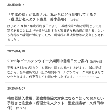
2025/05/14
「年収の壁」が見直され、私たちにどう影響してくる？
（税理士法人タクト職員 鈴木美耶）
[
コラム
]
はじめに 令和７年度税制改正により、基礎控除の額が原則として定
額であることにより物価が上昇すると実質的な税負担が増える、とい
う所得税の課題に対応するため、所得税の基礎控除等の見直しがされ
ました...
2025/04/10
2025年ゴールデンウイーク期間中営業日のご案内
[
お知らせ
]
平素は格別のお引き立てを賜わり厚くお礼申し上げます。 誠に恐縮
ながら、当事務所では下記の期間をゴールデンウイーク休業とさせて
いただきます。何卒宜しくお願い申し上げます。 ------------...
2025/04/07
補聴器購入費用、医療費控除の対象になる？知っておきたい
手続きと注意点（税理士法人タクト 監査担当者・久保田孝
保）
[
コラム
]