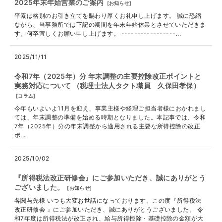
2025年末年始営業のご案内
[
お知らせ
]
平素は格別のお引き立てを賜わり厚くお礼申し上げます。 誠に恐縮
ながら、当事務所では下記の期間を年末年始休業とさせていただきま
す。何卒宜しくお願い申し上げます。 -----------------...
2025/11/11
令和7年（2025年）分 年末調整の主要控除改正ポイントと
実務対応について （税理士法人タクト職員 久保田孝保）
[
コラム
]
今年もいよいよ11月を迎え、事業主様や経理ご担当者様におかれまし
ては、年末調整の準備を始める時期となりました。本記事では、令和
7年（2025年）分の年末調整から適用される主要な所得控除の改正
ポ...
2025/10/02
『所得税法改正研修会』にご参加いただき、誠にありがとう
ございました。
[
お知らせ
]
各関与先様 いつも大変お世話になっております。この度『所得税法
改正研修会 』にご参加いただき、誠にありがとうございました。 令
和7年度は所得税法が改正され、給与所得控除・基礎控除の金額が大