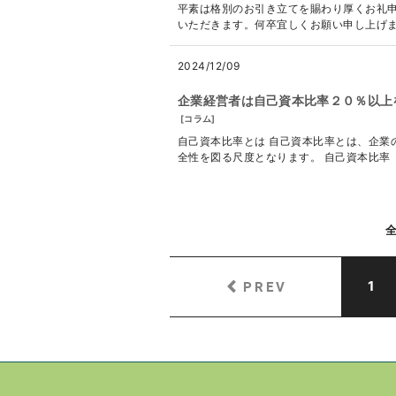
平素は格別のお引き立てを賜わり厚くお礼申
いただきます。何卒宜しくお願い申し上げます。 ---
2024/12/09
企業経営者は自己資本比率２０％以上
[
コラム
]
自己資本比率とは 自己資本比率とは、企業
全性を図る尺度となります。 自己資本比率（％
PREV
1