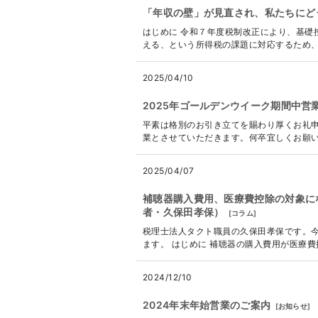
「年収の壁」が見直され、私たちにど
はじめに 令和７年度税制改正により、基礎
える、という所得税の課題に対応するため、
2025/04/10
2025年ゴールデンウイーク期間中営
平素は格別のお引き立てを賜わり厚くお礼申
業とさせていただきます。何卒宜しくお願い申し上げ
2025/04/07
補聴器購入費用、医療費控除の対象に
者・久保田孝保）
[
コラム
]
税理士法人タクト職員の久保田孝保です。
ます。 はじめに 補聴器の購入費用が医療費
2024/12/10
2024年末年始営業のご案内
[
お知らせ
]