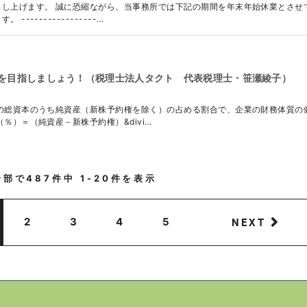
し上げます。 誠に恐縮ながら、当事務所では下記の期間を年末年始休業とさせ
--------------...
を目指しましょう！（税理士法人タクト 代表税理士・笹瀬綾子）
の総資本のうち純資産（新株予約権を除く）の占める割合で、企業の財務体質の
）＝（純資産－新株予約権）&divi...
全部で
487
件中
1-20
件を表示
NEXT
2
3
4
5