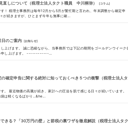
見直しについて（税理士法人タクト職員 中川桐弥）
[
コラム
]
す！ 税理士事務所は毎年12月から5月が繁忙期と言われ、年末調整から確定申
が続きますが、ひとまず今年も無事に確...
業日のご案内
[
お知らせ
]
し上げます。 誠に恐縮ながら、当事務所では下記の期間をゴールデンウイーク
ます。 ------------...
度の確定申告に関する絶対に知っておくべき５つの衝撃（税理士法人タ
す。 最近物価の高騰が続き、家計への圧迫を肌で感じる日々が続いています。
は軽くなるばかり…&he...
にできる？「30万円の壁」と節税の裏ワザを徹底解説（税理士法人タ