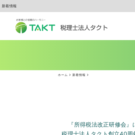
新着情報
ホーム
新着情報
『所得税法改正研修会』
税理士法人タクト創立
40
周