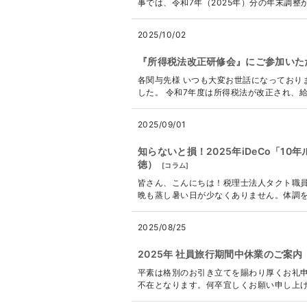
事では、令和7年（2025年）分の年末調整
2025/10/02
『所得税法改正研修会』にご参加いた
各関与先様 いつも大変お世話になっており
した。 令和7年度は所得税法が改正され、給
2025/09/01
知らないと損！2025年iDeCo「1
徳）
[
コラム
]
皆さん、こんにちは！税理士法人タクト職員
晩も蒸し暑い日が少なくありません。体調を
2025/08/25
2025年 社員旅行期間中休業のご案内
平素は格別のお引き立てを賜わり厚くお礼申
不在となります。何卒宜しくお願い申し上げます。 --