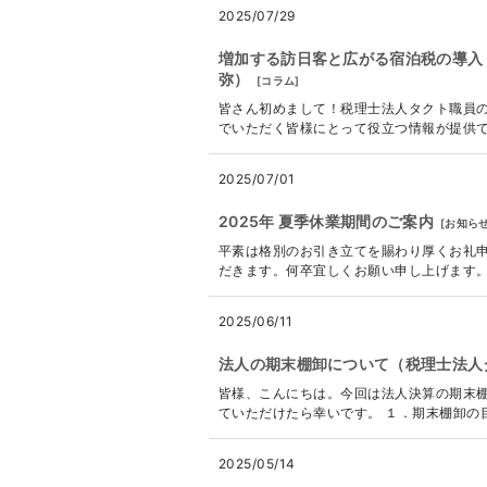
2025/07/29
増加する訪日客と広がる宿泊税の導入
弥）
[
コラム
]
皆さん初めまして！税理士法人タクト職員の
でいただく皆様にとって役立つ情報が提供でき
2025/07/01
2025年 夏季休業期間のご案内
[
お知ら
平素は格別のお引き立てを賜わり厚くお礼申
だきます。何卒宜しくお願い申し上げます。 ------
2025/06/11
法人の期末棚卸について（税理士法人
皆様、こんにちは。今回は法人決算の期末
ていただけたら幸いです。 １．期末棚卸の目
2025/05/14