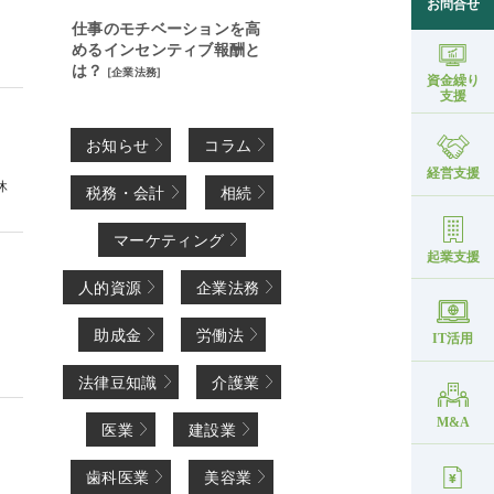
お問合せ
仕事のモチベーションを高
めるインセンティブ報酬と
は？
[
企業法務
]
資金繰り
支援
お知らせ
コラム
経営支援
休
税務・会計
相続
マーケティング
起業支援
人的資源
企業法務
助成金
労働法
IT活用
法律豆知識
介護業
M&A
医業
建設業
ク
歯科医業
美容業