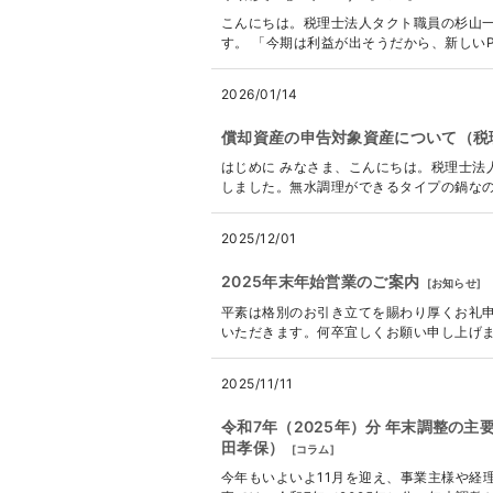
こんにちは。税理士法人タクト職員の杉山
す。 「今期は利益が出そうだから、新しいP
2026/01/14
償却資産の申告対象資産について（税
はじめに みなさま、こんにちは。税理士法
しました。無水調理ができるタイプの鍋なの
2025/12/01
2025年末年始営業のご案内
[
お知らせ
]
平素は格別のお引き立てを賜わり厚くお礼申
いただきます。何卒宜しくお願い申し上げます。 ---
2025/11/11
令和7年（2025年）分 年末調整の
田孝保）
[
コラム
]
今年もいよいよ11月を迎え、事業主様や経