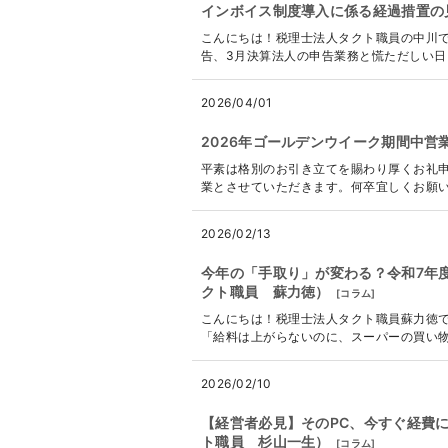
インボイス制度導入に係る経過措置の
こんにちは！税理士法人タクト職員の中川で
告、3月決算法人の申告業務と慌ただしい日々
2026/04/01
2026年ゴールデンウイーク期間中営
平素は格別のお引き立てを賜わり厚くお礼申
業とさせていただきます。何卒宜しくお願い申し上げ
2026/02/13
今年の「手取り」が変わる？令和7年
クト職員 蘇力徳）
[
コラム
]
こんにちは！税理士法人タクト職員蘇力徳で
「給料は上がらないのに、スーパーの買い物袋
2026/02/10
【経営者必見】そのPC、今すぐ経費
ト職員 杉山一生）
[
コラム
]