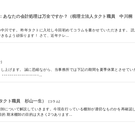
：あなたの会計処理は万全ですか？（税理士法人タクト職員 中川桐
中川です。 昨年タクトに入社し今回初めてコラムを書かせていただきます。 読
るよう頑張ります！ さて、近年テレ...
せ
]
し上げます。 誠に恐縮ながら、当事務所では下記の期間を夏季休業とさせてい
-------------...
タクト職員 杉山一生）
[
コラム
]
棚卸について解説していきます。今現在行っている棚卸が適切なものかを再確認
的 期末棚卸の目的は大きく2つあります...