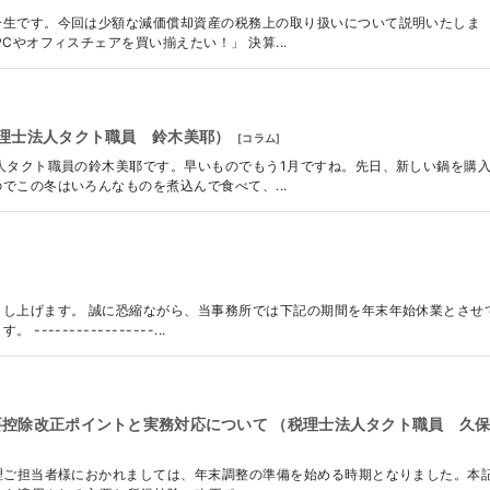
一生です。今回は少額な減価償却資産の税務上の取り扱いについて説明いたしま
Cやオフィスチェアを買い揃えたい！」 決算...
理士法人タクト職員 鈴木美耶）
[
コラム
]
人タクト職員の鈴木美耶です。早いものでもう1月ですね。先日、新しい鍋を購
でこの冬はいろんなものを煮込んで食べて、...
し上げます。 誠に恐縮ながら、当事務所では下記の期間を年末年始休業とさせ
--------------...
主要控除改正ポイントと実務対応について （税理士法人タクト職員 久
理ご担当者様におかれましては、年末調整の準備を始める時期となりました。本