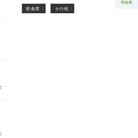
料金表
飲食業
その他
入
て
保
記