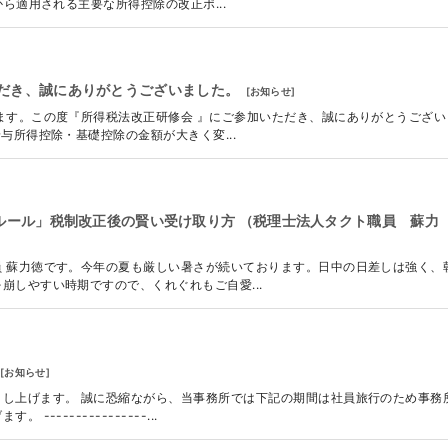
から適用される主要な所得控除の改正ポ...
だき、誠にありがとうございました。
[
お知らせ
]
ます。この度『所得税法改正研修会 』にご参加いただき、誠にありがとうござい
与所得控除・基礎控除の金額が大きく変...
0年ルール」税制改正後の賢い受け取り方 （税理士法人タクト職員 蘇力
 蘇力徳です。今年の夏も厳しい暑さが続いております。日中の日差しは強く、
崩しやすい時期ですので、くれぐれもご自愛...
[
お知らせ
]
し上げます。 誠に恐縮ながら、当事務所では下記の期間は社員旅行のため事務
--------------...