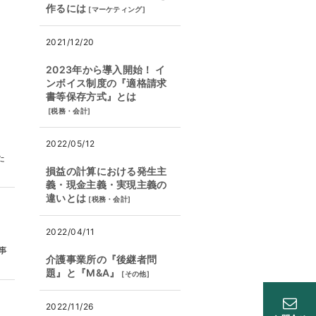
作るには
[
マーケティング
]
2021/12/20
2023年から導入開始！ イ
ンボイス制度の『適格請求
書等保存方式』とは
[
税務・会計
]
2022/05/12
た
損益の計算における発生主
義・現金主義・実現主義の
違いとは
[
税務・会計
]
2022/04/11
事
介護事業所の『後継者問
題』と『M&A』
[
その他
]
2022/11/26