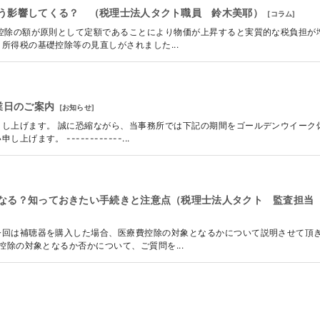
う影響してくる？ （税理士法人タクト職員 鈴木美耶）
[
コラム
]
控除の額が原則として定額であることにより物価が上昇すると実質的な税負担が
所得税の基礎控除等の見直しがされました...
業日のご案内
[
お知らせ
]
し上げます。 誠に恐縮ながら、当事務所では下記の期間をゴールデンウイーク
ます。 ------------...
なる？知っておきたい手続きと注意点（税理士法人タクト 監査担当
今回は補聴器を購入した場合、医療費控除の対象となるかについて説明させて頂
控除の対象となるか否かについて、ご質問を...