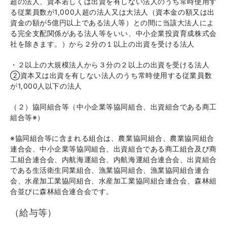
超の法人、資本若しくは出資を有しない法人のうち常時使用す
る従業員数が1,000人超の法人又は大法人（資本金の額又は出
資金の額が5億円以上である法人等）との間に当該大法人によ
る完全支配関係がある法人等をいい、中小企業投資育成株式会
社を除きます。）から２分の１以上の出資を受ける法人
・２以上の大規模法人から３分の２以上の出資を受ける法人
②資本又は出資を有しない法人のうち常時使用する従業員数
が1,000人以下の法人
（２）協同組合等（中小企業等協同組合、出資組合である商工
組合等※）
※協同組合等に含まれる組合は、農業協同組合、農業協同組合
連合会、中小企業等協同組合、出資組合である商工組合及び商
工組合連合会、内航海運組合、内航海運組合連合会、出資組合
である生活衛生同業組合、漁業協同組合、漁業協同組合連合
会、水産加工業協同組合、水産加工業協同組合連合会、森林組
合並びに森林組合連合会です。
（給与等）