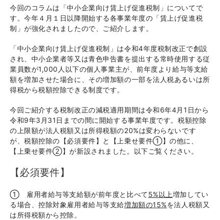
今回のコラムは「中小企業向け賃上げ促進税制」についてで
す。今年４月１日以降開始する各事業年度の「賃上げ促進税
制」が強化されましたので、ご紹介します。
「中小企業向け賃上げ促進税制」は令和4年度税制改正で創設
され、中小企業者等又は青色申告書を提出する常時使用する従
業員数が1,000人以下の個人事業主が、前年度より給与等支給
額を増加させた場合に、その増加額の一部を法人税あるいは所
得税から税額控除できる制度です。
今回ご紹介する税制改正の減税適用期間は令和6年4月1日から
令和9年3月31日までの間に開始する事業年度です。税額控除
の上限額が法人税額又は所得税額の20%は変わらないです
が、税額控除の【必須要件】と【上乗せ要件①】の他に、
【上乗せ要件②】が新設されました。以下ご覧ください。
【必須要件】
① 雇用者給与等支給額が前年度と比べて
5%以上
増加してい
る場合、控除対象雇用者給与等支給
増加額の15%
を法人税額又
は所得税額から控除。