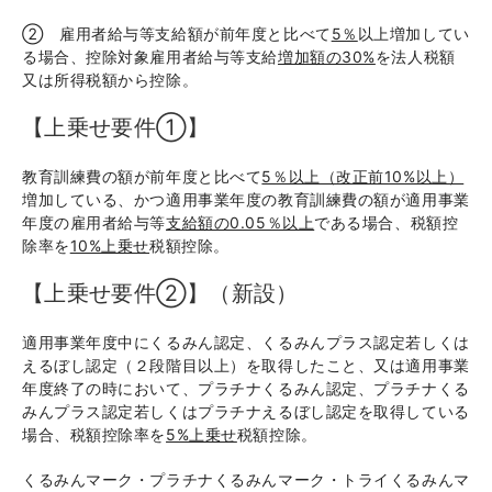
② 雇用者給与等支給額が前年度と比べて
5％
以上増加してい
る場合、控除対象雇用者給与等支給
増加額の30%
を法人税額
又は所得税額から控除。
【上乗せ要件①】
教育訓練費の額が前年度と比べて
5％以上（改正前10%以上）
増加している、かつ適用事業年度の教育訓練費の額が適用事業
年度の雇用者給与等
支給額の0.05％以上
である場合、税額控
除率を
10%上乗せ
税額控除。
【上乗せ要件②】（新設）
適用事業年度中にくるみん認定、くるみんプラス認定若しくは
えるぼし認定（２段階目以上）を取得したこと、又は適用事業
年度終了の時において、プラチナくるみん認定、プラチナくる
みんプラス認定若しくはプラチナえるぼし認定を取得している
場合、税額控除率を
5%上乗せ
税額控除。
くるみんマーク・プラチナくるみんマーク・トライくるみんマ