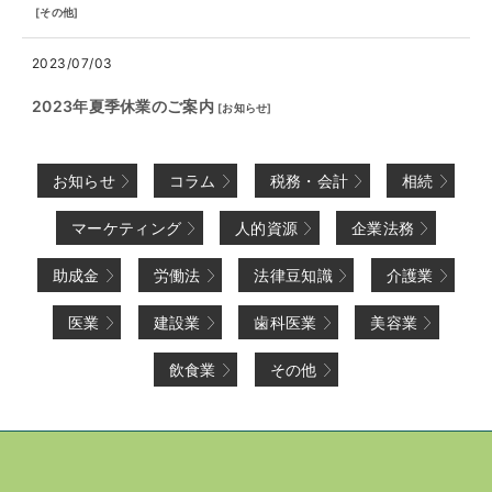
[
その他
]
2023/07/03
2023年夏季休業のご案内
[
お知らせ
]
お知らせ
コラム
税務・会計
相続
マーケティング
人的資源
企業法務
助成金
労働法
法律豆知識
介護業
医業
建設業
歯科医業
美容業
飲食業
その他