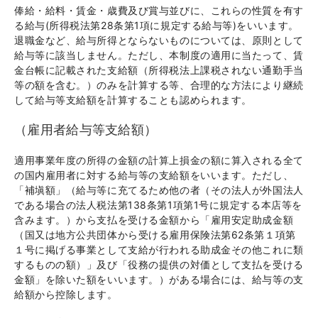
俸給・給料・賃金・歳費及び賞与並びに、これらの性質を有す
る給与(所得税法第28条第1項に規定する給与等)をいいます。
退職金など、給与所得とならないものについては、原則として
給与等に該当しません。ただし、本制度の適用に当たって、賃
金台帳に記載された支給額（所得税法上課税されない通勤手当
等の額を含む。）のみを計算する等、合理的な方法により継続
して給与等支給額を計算することも認められます。
（雇用者給与等支給額）
適用事業年度の所得の金額の計算上損金の額に算入される全て
の国内雇用者に対する給与等の支給額をいいます。ただし、
「補塡額」（給与等に充てるため他の者（その法人が外国法人
である場合の法人税法第138条第1項第1号に規定する本店等を
含みます。）から支払を受ける金額から「雇用安定助成金額
（国又は地方公共団体から受ける雇用保険法第62条第１項第
１号に掲げる事業として支給が行われる助成金その他これに類
するものの額）」及び「役務の提供の対価として支払を受ける
金額」を除いた額をいいます。）がある場合には、給与等の支
給額から控除します。