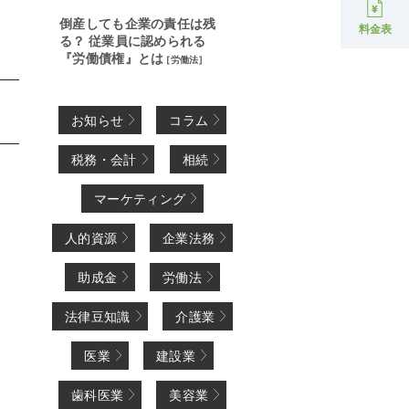
倒産しても企業の責任は残
料金表
る？ 従業員に認められる
『労働債権』とは
[
労働法
]
お知らせ
コラム
税務・会計
相続
マーケティング
人的資源
企業法務
助成金
労働法
法律豆知識
介護業
医業
建設業
歯科医業
美容業