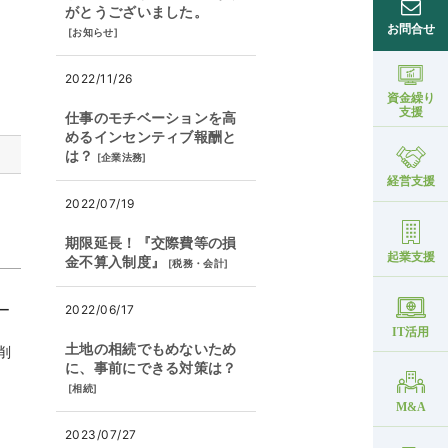
がとうございました。
お問合せ
[
お知らせ
]
2022/11/26
資金繰り
支援
仕事のモチベーションを高
めるインセンティブ報酬と
は？
[
企業法務
]
経営支援
2022/07/19
期限延長！『交際費等の損
起業支援
金不算入制度』
[
税務・会計
]
ー
2022/06/17
IT活用
土地の相続でもめないため
削
に、事前にできる対策は？
[
相続
]
M&A
2023/07/27