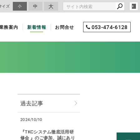
大
中
サイズ
小
053-474-6128
業務案内
新着情報
お問合せ
過去記事
2024/10/10
『TKCシステム徹底活用研
修会 』のご参加、誠にあり
。