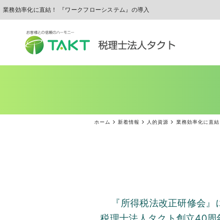
業務効率化に直結！ 『ワークフローシステム』の導入
ホーム
新着情報
人的資源
業務効率化に直結
『所得税法改正研修会』
税理士法人タクト創立
40
周