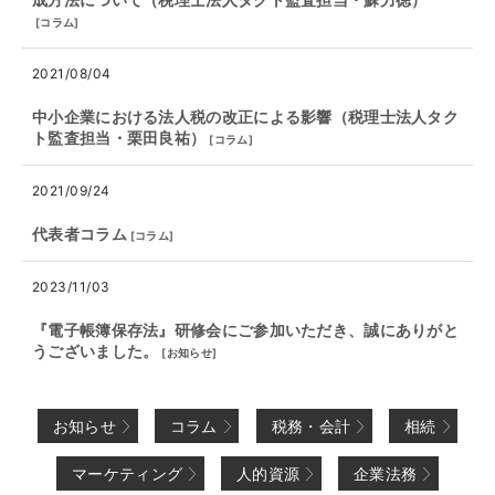
[
コラム
]
2021/08/04
中小企業における法人税の改正による影響（税理士法人タク
ト監査担当・栗田良祐）
[
コラム
]
2021/09/24
代表者コラム
[
コラム
]
2023/11/03
『電子帳簿保存法』研修会にご参加いただき、誠にありがと
うございました。
[
お知らせ
]
お知らせ
コラム
税務・会計
相続
マーケティング
人的資源
企業法務