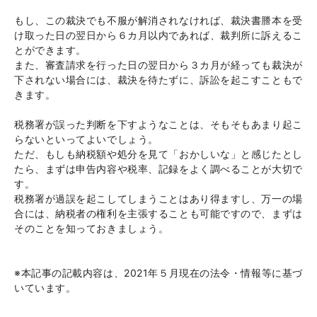
もし、この裁決でも不服が解消されなければ、裁決書謄本を受
け取った日の翌日から６カ月以内であれば、裁判所に訴えるこ
とができます。
また、審査請求を行った日の翌日から３カ月が経っても裁決が
下されない場合には、裁決を待たずに、訴訟を起こすこともで
きます。
税務署が誤った判断を下すようなことは、そもそもあまり起こ
らないといってよいでしょう。
ただ、もしも納税額や処分を見て「おかしいな」と感じたとし
たら、まずは申告内容や税率、記録をよく調べることが大切で
す。
税務署が過誤を起こしてしまうことはあり得ますし、万一の場
合には、納税者の権利を主張することも可能ですので、まずは
そのことを知っておきましょう。
※本記事の記載内容は、2021年５月現在の法令・情報等に基づ
いています。