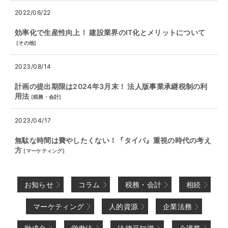
2022/06/22
効率化で生産性向上！ 建設業界のIT化とメリットについて
[
その他
]
2023/08/14
計画の提出期限は2024年3月末！ 法人版事業承継税制の利
用法
[
税務・会計
]
2023/04/17
無駄な時間は費やしたくない！『タイパ』重視の時代の考え
方
[
マーケティング
]
お知らせ
コラム
税務・会計
相続
マーケティング
人的資源
企業法務