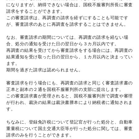
になりますが、納得できない場合は、国税不服審判所長に審査
請求をすることができます。
この審査請求は、再調査の請求を経ずにすることも可能です
が、審査請求のあとに再調査を請求することはできません。
なお、審査請求の期間については、再調査の請求を経ない場
合、処分の通知を受けた日の翌日から３カ月以内です。
再調査の結果を受けてから審査請求をする場合には、再調査の
結果通知を受け取った日の翌日から、１カ月以内と決まってい
ます。
期間を過ぎた請求は認められません。
審査請求を行う場合にも、再調査の請求と同じく審査請求書の
正本と副本の２通を国税不服審判所の支部に提出します。
この審査請求書が受理されると、国税不服審判所で調査や審理
が行われ、裁決の結果は裁決書謄本により納税者に通知されま
す。
ちなみに、登録免許税について登記官が行った処分と、自動車
重量税について国土交通大臣等が行った処分に関しては、審査
請求のみを行うことができます。