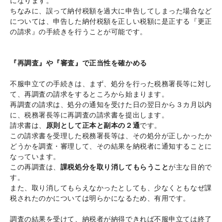
になります。
ちなみに、誤って納付税額を過大に申告してしまった場合など
については、申告した納付税額を正しい税額に是正する『更正
の請求』の手続きを行うことが可能です。
『再調査』や『審査』で正当性を確かめる
不服申立ての手続きは、まず、処分を行った税務署長等に対し
て、再調査の請求をするところから始まります。
再調査の請求は、処分の通知を受けた日の翌日から３カ月以内
に、税務署長等に再調査の請求書を提出します。
請求書は、
原則として正本と副本の２通
です。
この請求書を受理した税務署長等は、その処分が正しかったか
どうかを調査・審理して、その結果を納税者に通知することに
なっています。
この再調査は、
課税処分を取り消してもらうこと
が主な目的で
す。
また、取り消してもらえなかったとしても、少なくともなぜ課
税されたのかについては明らかになるため、有用です。
調査の結果を受けて、納税者が納得できれば不服申立ては終了