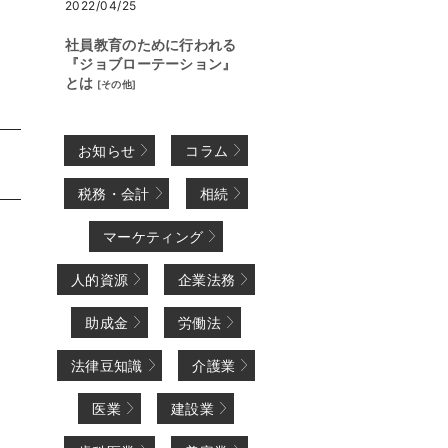
2022/04/25
社員教育のために行われる
『ジョブローテーション』
とは
[
その他
]
お知らせ
コラム
税務・会計
相続
マーケティング
人的資源
企業法務
助成金
労働法
法律豆知識
介護業
医業
建設業