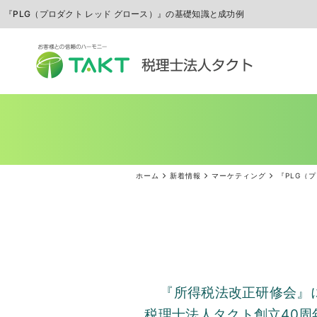
『PLG（プロダクト レッド グロース）』の基礎知識と成功例
ホーム
新着情報
マーケティング
『PLG（
『所得税法改正研修会』
税理士法人タクト創立
40
周