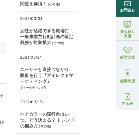
問題を解消！
[
その他
]
お問合せ
2022/03/31
女性が活躍できる職場に！
資金繰り
支援
一般事業主行動計画の策定
義務が対象拡大
[
その他
]
2021/05/24
経営支援
ユーザーと直接つながり、
販促を行う『ダイレクトマ
ーケティング』
起業支援
[
マーケティング
]
ザ
2022/03/15
料金表
、
ヘアカラーの流行色はい
つ、どう決まる？ トレンド
呼び
の掴み方
[
その他
]