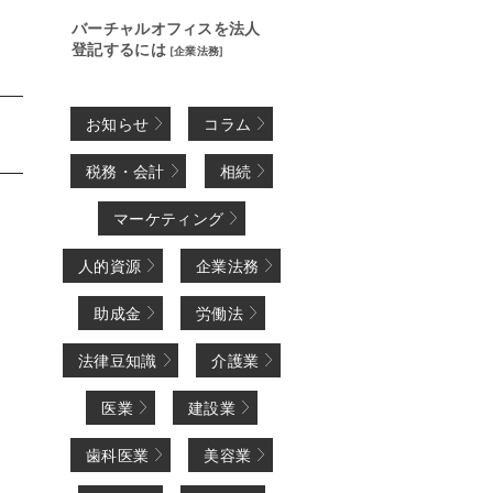
バーチャルオフィスを法人
登記するには
[
企業法務
]
お知らせ
コラム
税務・会計
相続
マーケティング
人的資源
企業法務
助成金
労働法
法律豆知識
介護業
医業
建設業
歯科医業
美容業