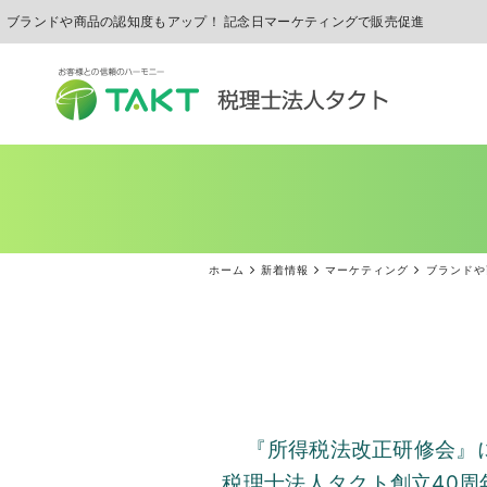
ブランドや商品の認知度もアップ！ 記念日マーケティングで販売促進
ホーム
新着情報
マーケティング
ブランドや
『所得税法改正研修会』
税理士法人タクト創立
40
周