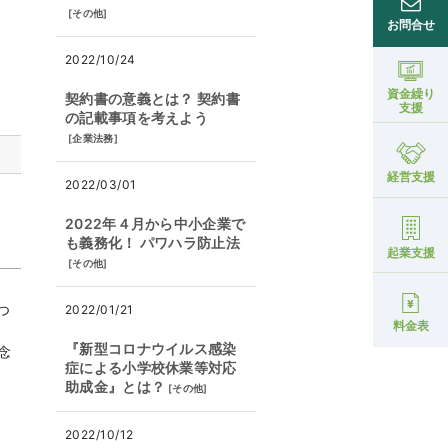
[
その他
]
お問合せ
2022/10/24
資金繰り
契約書の意義とは？ 契約書
支援
の記載事項を考えよう
[
企業法務
]
経営支援
2022/03/01
2022年４月から中小企業で
も義務化！ パワハラ防止法
起業支援
[
その他
]
つ
2022/01/21
料金表
『新型コロナウイルス感染
念
症による小学校休業等対応
助成金』とは？
[
その他
]
2022/10/12