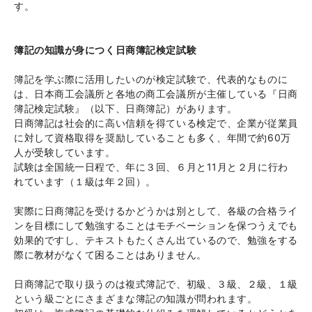
す。
簿記の知識が身につく日商簿記検定試験
簿記を学ぶ際に活用したいのが検定試験で、代表的なものに
は、日本商工会議所と各地の商工会議所が主催している『日商
簿記検定試験』（以下、日商簿記）があります。
日商簿記は社会的に高い信頼を得ている検定で、企業が従業員
に対して資格取得を奨励していることも多く、年間で約60万
人が受験しています。
試験は全国統一日程で、年に３回、６月と11月と２月に行わ
れています（１級は年２回）。
実際に日商簿記を受けるかどうかは別として、各級の合格ライ
ンを目標にして勉強することはモチベーションを保つうえでも
効果的ですし、テキストもたくさん出ているので、勉強をする
際に教材がなくて困ることはありません。
日商簿記で取り扱うのは複式簿記で、初級、３級、２級、１級
という級ごとにさまざまな簿記の知識が問われます。