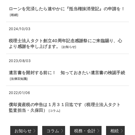
ローンを完済したら速やかに『抵当権抹消登記』の申請を！
[
相続
]
2024/10/03
税理士法人タクト創立40周年記念感謝祭にご来臨賜り、心
より感謝を申し上げます。
[
お知らせ
]
2023/08/03
遺言書を開封する前に！ 知っておきたい遺言書の検認手続
[
法律豆知識
]
2022/01/06
償却資産税の申告は１月３１日迄です（税理士法人タクト
監査担当・久保田）
[
コラム
]
お知らせ
コラム
税務・会計
相続