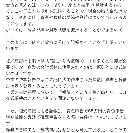
借方と貸方とは、いわば取引の“原因と結果”を意味するもの
で、この二面から取引を記録することで、現金の出入金だけで
なく、それに伴う資産や負債の増減や利益についてもわかるよ
うになります。
ひいては、経営成績や財政状態を把握することができるので
す。
このように、借方と貸方に分けて記帳することを『仕訳』とい
います。
複式簿記の手順は単式簿記よりも複雑で、より多くの知識が必
要ですが、企業の会計業務に使用されるのは、原則的に複式簿
記のほうです。
企業の決算報告ではこの記帳法で作成された損益計算書と貸借
対照表を公表することになっています。
企業の会計処理において、『帳簿』という言葉が出たら、ほぼ
複式帳簿のことだと考えて間違いないでしょう。
また、複式簿記による記帳は、青色申告で65万円の青色申告
特別控除を受けて確定申告をする際の要件の一つになっていま
す。
節税の意味でも、複式簿記はぜひとも覚えておきたいところで