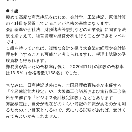
●１級
極めて高度な商業簿記をはじめ、会計学、工業簿記、原価計算
の４科目を習得していることが合格の基準になります。
会計基準や会社法、財務諸表等規則などの企業会計に関する法
規を踏まえて、経営管理や経営分析を行うことができるレベル
です。
１級を持っていれば、複雑な会計を扱う大企業の経理や会計処
理を担当することも可能だと考えられますし、税理士試験の受
験資格も得られます。
難易度が高いため合格率は低く、2020年11月の試験の合格率
は13.5％（合格者数1,158名）でした。
ちなみに、日商簿記以外にも、全国経理教育協会が主催する
『全経簿記能力検定』や、大阪商工会議所および施行商工会議
所が主催する『ビジネス会計検定試験』などもあります。
簿記検定は、自分が現在どのくらい簿記の知識があるのかを測
るためのよい目安となるので、気になる試験があれば、受けて
みてもよいかもしれません。