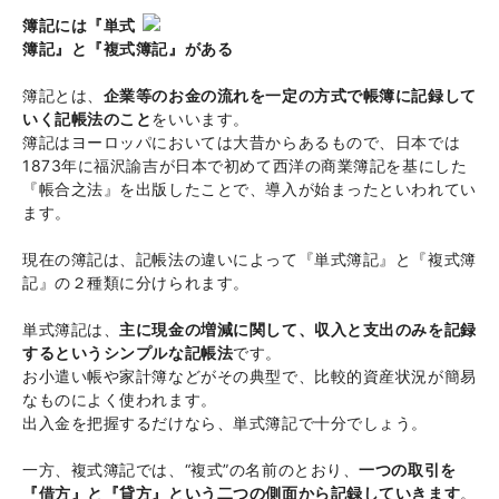
簿記には『単式
簿記』と『複式簿記』がある
簿記とは、
企業等のお金の流れを一定の方式で帳簿に記録して
いく記帳法のこと
をいいます。
簿記はヨーロッパにおいては大昔からあるもので、日本では
1873年に福沢諭吉が日本で初めて西洋の商業簿記を基にした
『帳合之法』を出版したことで、導入が始まったといわれてい
ます。
現在の簿記は、記帳法の違いによって『単式簿記』と『複式簿
記』の２種類に分けられます。
単式簿記は、
主に現金の増減に関して、収入と支出のみを記録
するというシンプルな記帳法
です。
お小遣い帳や家計簿などがその典型で、比較的資産状況が簡易
なものによく使われます。
出入金を把握するだけなら、単式簿記で十分でしょう。
一方、複式簿記では、“複式”の名前のとおり、
一つの取引を
『借方』と『貸方』という二つの側面から記録していきます
。