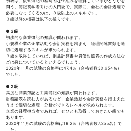
初級は、複式簿記の基礎的な仕組みを理解しているかどうかを
問う、簿記初学者向けの入門級で、実際に、会社の会計処理で
必要になってくるのは、３級以上のスキルです。
３級以降の概要は以下の通りです。
●３級
初歩的な商業簿記の知識が問われます。
小規模企業の企業活動や会計実務を踏まえ、経理関連書類を適
切に処理するスキルが求められます。
３級を取得していれば、損益計算書や貸借対照表の作成方法な
どは身についているといえるでしょう。
2020年11月の試験の合格率は47.4％（合格者数30,654名）
でした。
●２級
高度な商業簿記と工業簿記の知識が問われます。
財務諸表を読む力があるなど、企業活動や会計実務を踏まえた
うえで適切な処理・分析ができるレベルが求められます。
企業の経理担当者であれば、ぜひとも取得しておきたい級でも
あります。
2020年11月の試験の合格率は18.2％（合格者数7,255名）で
した。