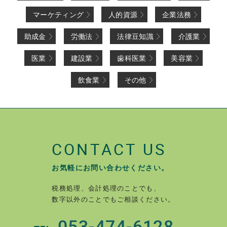
マーケティング
人的資源
企業法務
助成金
労働法
法律豆知識
介護業
医業
建設業
歯科医業
美容業
飲食業
その他
CONTACT US
お気軽にお問い合わせください。
税務処理、会計処理のことでも、
数字以外のことでもご相談ください。
053-474-6128