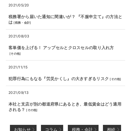
2021/05/20
税務署から届いた通知に間違いが？ 『不服申立て』の方法と
は
[
税務・会計
]
2021/08/03
客単価を上げる！ アップセルとクロスセルの取り入れ方
[
その他
]
2021/11/15
犯罪行為にもなる『労災かくし』の大きすぎるリスク
[
その他
]
2021/09/13
本社と支店が別の都道府県にあるとき、最低賃金はどう適用
される？
[
その他
]
お知らせ
コラム
税務・会計
相続