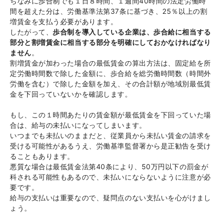
ちなみに歩合制でも１日８時間、１週間40時間の法定労働時
間を超えた分は、労働基準法第37条に基づき、25％以上の割
増賃金を支払う必要があります。
したがって、
歩合制を導入している企業は、歩合給に相当する
部分と割増賃金に相当する部分を明確にしておかなければなり
ません
。
割増賃金が加わった場合の最低賃金の算出方法は、固定給を所
定労働時間数で除した金額に、歩合給を総労働時間数（時間外
労働を含む）で除した金額を加え、その合計額が地域別最低賃
金を下回っていないかを確認します。
もし、この１時間あたりの賃金額が最低賃金を下回っていた場
合は、給与の未払いになってしまいます。
いつまでも未払いのままだと、従業員から未払い賃金の請求を
受ける可能性があるうえ、労働基準監督署から是正勧告を受け
ることもあります。
悪質な場合は最低賃金法第40条により、50万円以下の罰金が
科される可能性もあるので、未払いにならないように注意が必
要です。
給与の支払いは重要なので、疑問点のない支払いを心がけまし
ょう。