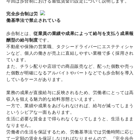
今回は歩合制における最低賃金の設定について説明します。
完全歩合制は労
働基準法で禁止されている
歩合制とは、
従業員の業績や成果によって給与を支払う成果報
酬型の給与制度
です。
不動産や保険の営業職、タクシードライバーにエステティシャ
ンなど、個人の働きが売上に直結しやすい業種で多く採用され
ています。
また、チラシ配りや店頭での商品販売など、配った個数や売っ
た個数が明確になるアルバイトやパートなどでも歩合制を導入
しているケースがあります。
業務の成果が直接給与に反映されるため、労働者にとっては高
収入を狙える魅力的な給料形態といえます。
一方で、業績や成果をあげられなければ、給与が減ってしまう
というシビアな一面もあります。
生活に必要な賃金まで得られなくなってしまうと、生活もまま
なりません。
労働者の生活を保証するため、労働基準法では労働時間に応じ
て一定額の賃金を保証しなければなりませんので、『完全歩合