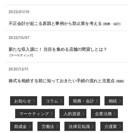
2023/01/10
不正会計が起こる原因と事例から防止策を考える
[
税務・会計
]
2022/10/07
新たな収入源に！ 注目を集める店舗の間貸しとは？
[
マーケティング
]
2020/12/11
株式を相続する前に知っておきたい手続の流れと注意点
[
相続
]
お知らせ
コラム
税務・会計
相続
マーケティング
人的資源
企業法務
助成金
労働法
法律豆知識
介護業