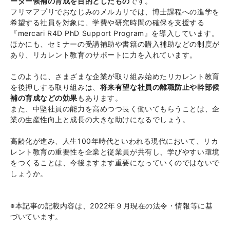
ーダー候補の育成を目的としたもの
です。
フリマアプリでおなじみのメルカリでは、博士課程への進学を
希望する社員を対象に、学費や研究時間の確保を支援する
『mercari R4D PhD Support Program』を導入しています。
ほかにも、セミナーの受講補助や書籍の購入補助などの制度が
あり、リカレント教育のサポートに力を入れています。
このように、さまざまな企業が取り組み始めたリカレント教育
を後押しする取り組みは、
将来有望な社員の離職防止や幹部候
補の育成などの効果
もあります。
また、中堅社員の能力を高めつつ長く働いてもらうことは、企
業の生産性向上と成長の大きな助けになるでしょう。
高齢化が進み、人生100年時代といわれる現代において、リカ
レント教育の重要性を企業と従業員が共有し、学びやすい環境
をつくることは、今後ますます重要になっていくのではないで
しょうか。
※本記事の記載内容は、2022年９月現在の法令・情報等に基
づいています。