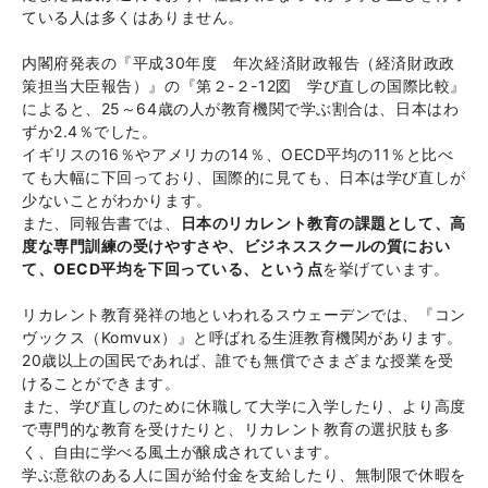
ている人は多くはありません。
内閣府発表の『平成30年度 年次経済財政報告（経済財政政
策担当大臣報告）』の『第２-２-12図 学び直しの国際比較』
によると、25～64歳の人が教育機関で学ぶ割合は、日本はわ
ずか2.4％でした。
イギリスの16％やアメリカの14％、OECD平均の11％と比べ
ても大幅に下回っており、国際的に見ても、日本は学び直しが
少ないことがわかります。
また、同報告書では、
日本のリカレント教育の課題として、高
度な専門訓練の受けやすさや、ビジネススクールの質におい
て、OECD平均を下回っている、という点
を挙げています。
リカレント教育発祥の地といわれるスウェーデンでは、『コン
ヴックス（Komvux）』と呼ばれる生涯教育機関があります。
20歳以上の国民であれば、誰でも無償でさまざまな授業を受
けることができます。
また、学び直しのために休職して大学に入学したり、より高度
で専門的な教育を受けたりと、リカレント教育の選択肢も多
く、自由に学べる風土が醸成されています。
学ぶ意欲のある人に国が給付金を支給したり、無制限で休暇を