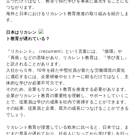
立つだけではなく、教育で得た学びを事業に還元することにも
つながります。
海外と日本におけるリカレント教育推進の取り組みを紹介しま
す。
日本はリカレン
ト教育が遅れている？
『リカレント』（recurrent）という言葉には、『循環』や
『再発』などの意味があり、リカレント教育は、『学び直し』
と訳されることがあります。
入社から５年、10年を経た中堅社員が新たな労働環境の変化
に適応するには、企業研修やセミナーに頼るだけではなく、主
体的な学びが必要不可欠です。
そのため、企業もリカレント教育を推進する必要があります。
企業がリカレント教育の重要性を理解し、サポートしていくこ
とで、従業員は学びの成果を社内で発揮することができます。
その結果、従業員と企業、双方の成長につなげることができる
でしょう。
リカレント教育が浸透している欧米に比べると、日本では、ま
だまだ普及が遅れており、社会人になってから学び直しを行っ