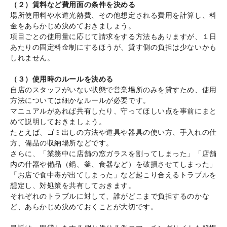
（２）賃料など費用面の条件を決める
場所使用料や水道光熱費、その他想定される費用を計算し、料
金をあらかじめ決めておきましょう。
項目ごとの使用量に応じて請求をする方法もありますが、１日
あたりの固定料金制にするほうが、貸す側の負担は少ないかも
しれません。
（３）使用時のルールを決める
自店のスタッフがいない状態で営業場所のみを貸すため、使用
方法については細かなルールが必要です。
マニュアルがあれば共有したり、守ってほしい点を事前にまと
めて説明しておきましょう。
たとえば、ゴミ出しの方法や道具や器具の使い方、手入れの仕
方、備品の収納場所などです。
さらに、「業務中に店舗の窓ガラスを割ってしまった」「店舗
内の什器や備品（鍋、釜、食器など）を破損させてしまった」
「お店で食中毒が出てしまった」など起こり合えるトラブルを
想定し、対処策を共有しておきます。
それぞれのトラブルに対して、誰がどこまで負担するのかな
ど、あらかじめ決めておくことが大切です。