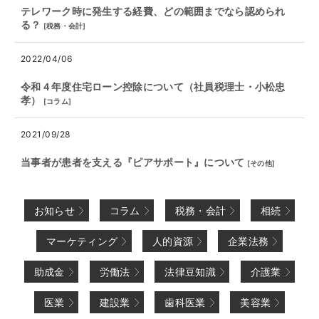
テレワーク時に発生する経費、どの範囲までなら認められ
る？
[
税務・会計
]
2022/04/06
令和４年度住宅ローン控除について（社員税理士・小松忠
孝）
[
コラム
]
2021/09/28
当事者が患者を支える『ピアサポート』について
[
その他
]
お知らせ
コラム
税務・会計
相続
マーケティング
人的資源
企業法務
助成金
労働法
法律豆知識
介護業
医業
建設業
歯科医業
美容業