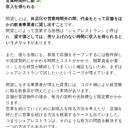
営業時間外に副
収入を得られる
間貸しとは、
休店日や営業時間外の間、代金をとって店舗をほ
かの飲食事業者に貸し出すこと
です。
間貸しによって営業する形態は『シェアレストラン』と呼ば
れ、
貸す側としては、売り上げのない時間に収入を得られると
いうメリット
があります。
また、借りる側にも、新規で店舗をオープンするには物件探し
や賃貸契約にかかわる時間とコストがかかり、開業資金が要
り、しかも経営が継続してうまくいく確証もないため、まずは
シェアレストランで試したいというニーズが増えています。
間貸しをする事業者が増えた背景には、コロナ禍により経営難
に陥る飲食店が増えたという実情があります。
店舗が賃貸物件の場合、毎月の賃料や光熱費など固定費がかか
ります。
営業を続けていくために副収入を得る方法を考えたり、店舗を
持たずに営業を続ける方法を模索するケースも出ていました。
つまりシェアレストランは、そのような双方の問題を解決する
一つの方法でもあるのです。