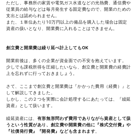
ただし、事務所の家賃や電気ガス水道などの光熱費、通信費や
従業員の給与などは毎月発生する固定費なので、開業のための
支出とは認められません。
また、１単位あたり10万円以上の備品を購入した場合は固定
資産の扱いとなり、開業費に入れることはできません。
創立費と開業費は繰り延べ計上してもOK
開業前後は、多くの企業が資金面での不安を抱えています。
少しでも課税所得を圧縮したいなら、創立費と開業費の経費計
上を忘れずに行っておきましょう。
さて、ここまで創立費と開業費は『かかった費用（経費）』と
して解説してきました。
しかし、この２つを実際に会計処理するにあたっては、『繰延
資産』として扱います。
繰延資産には、
有形無形問わず費用でありながら資産として扱
うという性質があり、創立費や開業費の他に『株式交付費』や
『社債発行費』『開発費』なども含まれます
。