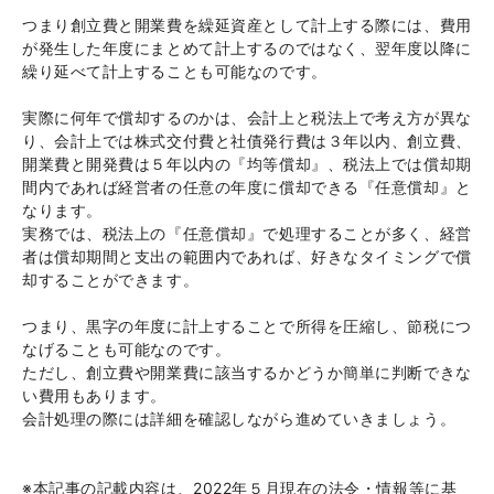
つまり創立費と開業費を繰延資産として計上する際には、費用
が発生した年度にまとめて計上するのではなく、翌年度以降に
繰り延べて計上することも可能なのです。
実際に何年で償却するのかは、会計上と税法上で考え方が異な
り、会計上では株式交付費と社債発行費は３年以内、創立費、
開業費と開発費は５年以内の『均等償却』、税法上では償却期
間内であれば経営者の任意の年度に償却できる『任意償却』と
なります。
実務では、税法上の『任意償却』で処理することが多く、経営
者は償却期間と支出の範囲内であれば、好きなタイミングで償
却することができます。
つまり、黒字の年度に計上することで所得を圧縮し、節税につ
なげることも可能なのです。
ただし、創立費や開業費に該当するかどうか簡単に判断できな
い費用もあります。
会計処理の際には詳細を確認しながら進めていきましょう。
※本記事の記載内容は、2022年５月現在の法令・情報等に基