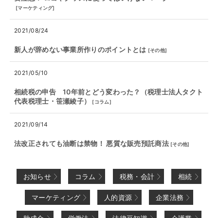
[
マーケティング
]
2021/08/24
新人が辞めない事業所作りのポイントとは
[
その他
]
2021/05/10
相続税の申告 10年前とどう変わった？（税理士法人タクト
代表税理士・笹瀬綾子）
[
コラム
]
2021/09/14
法改正されても油断は禁物！ 悪質な販売預託商法
[
その他
]
お知らせ
コラム
税務・会計
相続
マーケティング
人的資源
企業法務