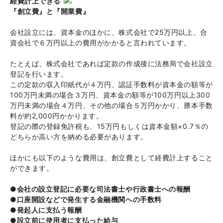
経費計上できる
『創立費』と『開業費』
会社設立には、資本金のほかに、株式会社で25万円以上、合
資会社で６万円以上の費用がかかると言われています。
たとえば、株式会社であれば定款の作成後に法務局で会社設立
登記を行います。
この定款の収入印紙代が４万円、認証手数料が資本金の額等が
100万円未満の場合３万円、資本金の額等が100万円以上300
万円未満の場合４万円、その他の場合５万円かかり、謄本手数
料が約2,000円かかります。
登記の際の登録免許税も、15万円もしくは資本金額×0.7％の
どちらか高い方を納める必要があります。
ほかにも以下のような費用は、創立費として経費計上すること
ができます。
●会社の設立登記に必要な司法書士や行政書士への報酬
●口座開設などで発生する金融機関への手数料
●発起人に支払う報酬
●設立前に使用者に支払った給与