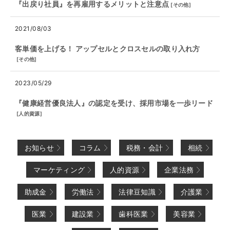
『出戻り社員』を再雇用するメリットと注意点
[
その他
]
2021/08/03
客単価を上げる！ アップセルとクロスセルの取り入れ方
[
その他
]
2023/05/29
『健康経営優良法人』の認定を受け、採用市場を一歩リード
[
人的資源
]
お知らせ
コラム
税務・会計
相続
マーケティング
人的資源
企業法務
助成金
労働法
法律豆知識
介護業
医業
建設業
歯科医業
美容業