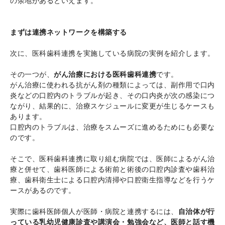
の余地があるといえます。
まずは連携ネットワークを構築する
次に、医科歯科連携を実施している病院の実例を紹介します。
その一つが、
がん治療における医科歯科連携
です。
がん治療に使われる抗がん剤の種類によっては、副作用で口内
炎などの口腔内のトラブルが起き、その口内炎が次の感染につ
ながり、結果的に、治療スケジュールに変更が生じるケースも
あります。
口腔内のトラブルは、治療をスムーズに進めるためにも必要な
のです。
そこで、医科歯科連携に取り組む病院では、医師によるがん治
療と併せて、歯科医師による術前と術後の口腔内診査や歯科治
療、歯科衛生士による口腔内清掃や口腔衛生指導などを行うケ
ースがあるのです。
実際に歯科医師個人が医師・病院と連携するには、
自治体が行
っている乳幼児健康診査や講演会・勉強会など、医師と話す機