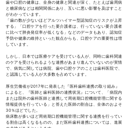
歯や口腔の健康は、全身の健康と関連が深く、たとえば歯周病
と糖尿病などは相関関係にあり、互いに悪い影響を及ぼすこと
がわかっています。
「歯の数が少ないほどアルツハイマー型認知症のリスクが上昇
する」「口腔ケアを行った要介護者は、行っていない要介護者
に比べて肺炎発症率が低くなる」などのデータもあり、認知症
予防や健康の維持といった観点からも、口腔ケアの重要性は増
しています。
しかし、日本では医療ケアを受けている人が、同時に歯科関連
のケアを受けられるような連携があまり進んでいないのが実情
で、病気に関しては病院、歯や口腔ケアのことは歯科医院で、
と認識している人が大多数を占めています。
厚生労働省が2017年に発表した『医科歯科連携の取り組み』
によると、『医師と歯科医師の連携状況』について、「病院内
または院外の歯科医師と連携して周術期口腔機能管理に関する
情報提供を行っている」と答えた医師の割合は、全体のおよそ
30％ほどでした。
病床数が多いほど周術期口腔機能管理に関する連携を行ってい
る割合は高くなるものの、まだ医科歯科連携については、進展