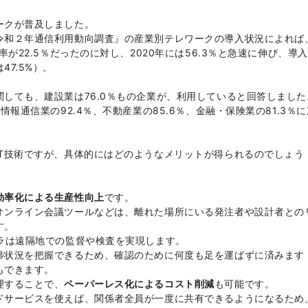
ークが普及しました。
令和２年通信利用動向調査』の産業別テレワークの導入状況によれば
率が22.5％だったのに対し、2020年には56.3％と急速に伸び、導
7.5%）。
しても、建設業は76.0％もの企業が、利用していると回答しました
報通信業の92.4％、不動産業の85.6％、金融・保険業の81.3％に
IT技術ですが、具体的にはどのようなメリットが得られるのでしょう
効率化による生産性向上
です。
オンライン会議ツールなどは、離れた場所にいる発注者や設計者との
す。
ラは遠隔地での監督や検査を実現します。
捗状況を把握できるため、確認のために何度も足を運ばずに済みます
もできます。
理することで、
ペーパーレス化によるコスト削減
も可能です。
ドサービスを使えば、関係者全員が一度に共有できるようになるため