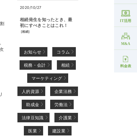
2020/10/27
、
相続発生を知ったとき、最
IT活用
入割
初にすべきことはこれ！
[
相続
]
。
M&A
次
お知らせ
コラム
税務・会計
相続
料金表
マーケティング
人的資源
企業法務
リ
助成金
労働法
法律豆知識
介護業
医業
建設業
、