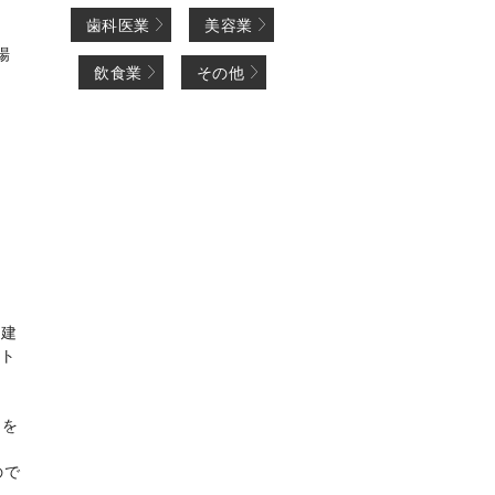
歯科医業
美容業
場
飲食業
その他
し
、建
フト
ムを
ので