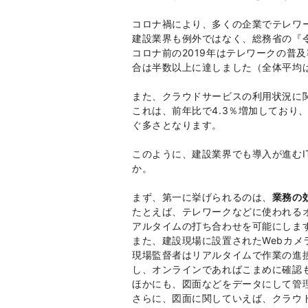
コロナ禍により、多くの企業でテレワ
建設業界も例外ではなく、総務省の『
コロナ前の2019年はテレワークの普及
合は半数以上に達しました（全体平均は4
また、クラウドサービスの利用状況に関
これは、前年比で4.3％増加しており、情
ぐ多さとなります。
このように、建設業界でも導入が進む
か。
まず、第一に挙げられるのは、
業務の
たとえば、テレワークなどに使われる
アルタイムの打ち合わせを可能にしま
また、建設現場に設置されたWebカメ
現場監督者はリアルタイムで作業の進
し、オンラインであればこまめに確認
ほかにも、図面などをデータにして管
さらに、図面に関していえば、クラウ