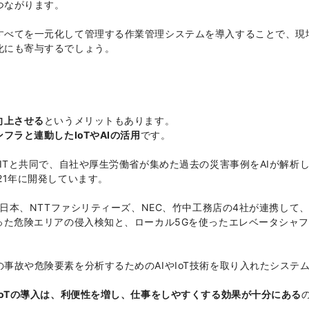
つながります。
すべてを一元化して管理する作業管理システムを導入することで、現
化にも寄与するでしょう。
向上させる
というメリットもあります。
ンフラと連動したIoTやAIの活用
です。
IITと共同で、自社や厚生労働省が集めた過去の災害事例をAIが解析
21年に開発しています。
西日本、NTTファシリティーズ、NEC、竹中工務店の4社が連携して
った危険エリアの侵入検知と、ローカル5Gを使ったエレベータシャ
。
事故や危険要素を分析するためのAIやIoT技術を取り入れたシステ
やIoTの導入は、利便性を増し、仕事をしやすくする効果が十分にある