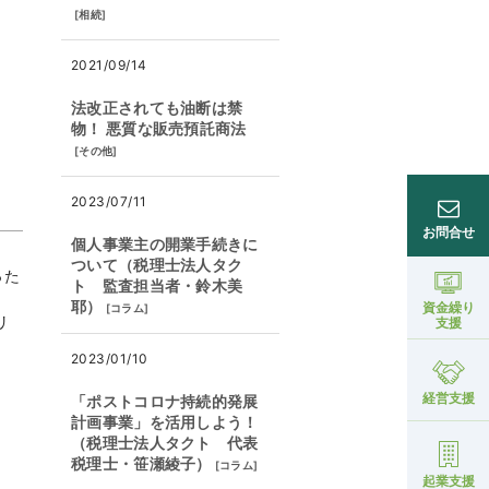
[
相続
]
2021/09/14
法改正されても油断は禁
物！ 悪質な販売預託商法
[
その他
]
2023/07/11
お問合せ
個人事業主の開業手続きに
ついて（税理士法人タク
った
ト 監査担当者・鈴木美
耶）
資金繰り
[
コラム
]
リ
支援
2023/01/10
経営支援
「ポストコロナ持続的発展
計画事業」を活用しよう！
（税理士法人タクト 代表
税理士・笹瀬綾子）
[
コラム
]
起業支援