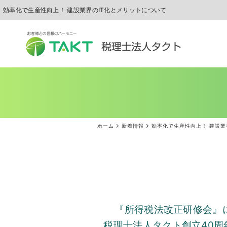
効率化で生産性向上！ 建設業界のIT化とメリットについて
ホーム
新着情報
効率化で生産性向上！ 建設業
『所得税法改正研修会』
税理士法人タクト創立
40
周