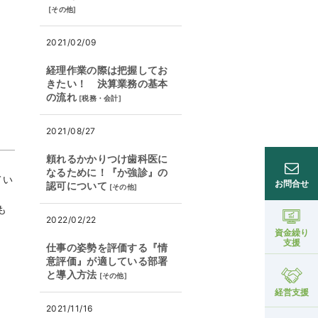
[
その他
]
2021/02/09
経理作業の際は把握してお
きたい！ 決算業務の基本
の流れ
[
税務・会計
]
2021/08/27
頼れるかかりつけ歯科医に
なるために！『か強診』の
てい
お問合せ
認可について
[
その他
]
も
2022/02/22
資金繰り
。
支援
仕事の姿勢を評価する『情
意評価』が適している部署
と導入方法
[
その他
]
経営支援
2021/11/16