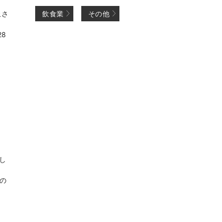
止さ
飲食業
その他
8
し
の