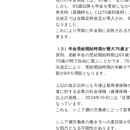
しかし、65歳以降も年金を受給しな
喪失時（退職時もしくは70歳到達時
法改正では在職定時改定が導入され、6
なりました。
これにより早期に年金額に反映される
来ます。
（３）年金受給開始時期が最大75歳ま
原則、老齢年金の受給開始時期は65歳
70歳の間で自由に選ぶことができ、7
法改正により、受給開始時期の年齢が7
額が84％増額となります。
上記の改正以外にも今後は被用者保険
者に対する企業の社会保険（健康保険・
以上の規模』、2024年10月には『
なっています。
これも、シニア層の労働者にとって影
シニア層労働者の働き方への選択肢が
な戦力となる可能性があります。