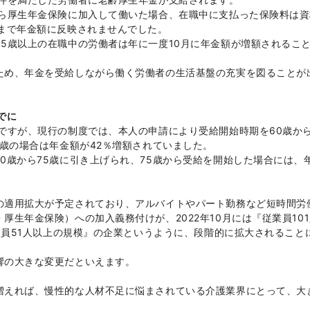
がら厚生年金保険に加入して働いた場合、在職中に支払った保険料は資
）まで年金額に反映されませんでした。
5歳以上の在職中の労働者は年に一度10月に年金額が増額されるこ
ため、年金を受給しながら働く労働者の生活基盤の充実を図ることが
でに
ですが、現行の制度では、本人の申請により受給開始時期を60歳か
0歳の場合は年金額が42％増額されていました。
0歳から75歳に引き上げられ、75歳から受給を開始した場合には、
の適用拡大が予定されており、アルバイトやパート勤務など短時間労
厚生年金保険）への加入義務付けが、2022年10月には『従業員10
従業員51人以上の規模』の企業というように、段階的に拡大されること
響の大きな変更だといえます。
増えれば、慢性的な人材不足に悩まされている介護業界にとって、大