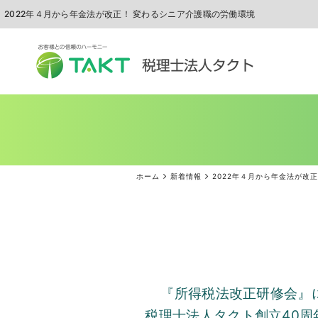
2022年４月から年金法が改正！ 変わるシニア介護職の労働環境
ホーム
新着情報
2022年４月から年金法が改
『所得税法改正研修会』
税理士法人タクト創立
40
周