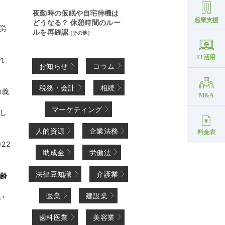
夜勤時の仮眠や自宅待機は
起業支援
どうなる？ 休憩時間のルー
労
ルを再確認
[
その他
]
IT活用
れ
お知らせ
コラム
税務・会計
相続
力義
M&A
マーケティング
し
人的資源
企業法務
料金表
22
助成金
労働法
法律豆知識
介護業
老齢
医業
建設業
い
歯科医業
美容業