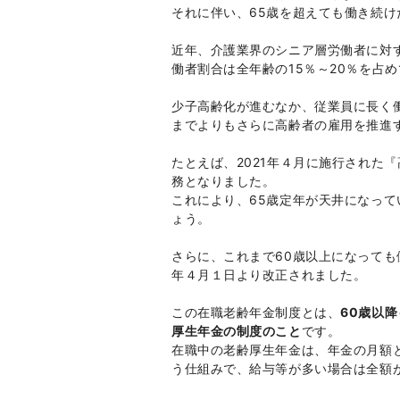
それに伴い、65歳を超えても働き続
近年、介護業界のシニア層労働者に対
働者割合は全年齢の15％～20％を占
少子高齢化が進むなか、従業員に長く
までよりもさらに高齢者の雇用を推進
たとえば、2021年４月に施行された
務となりました。
これにより、65歳定年が天井になっ
ょう。
さらに、これまで60歳以上になっても
年４月１日より改正されました。
この在職老齢年金制度とは、
60歳以
厚生年金の制度のこと
です。
在職中の老齢厚生年金は、年金の月額
う仕組みで、給与等が多い場合は全額