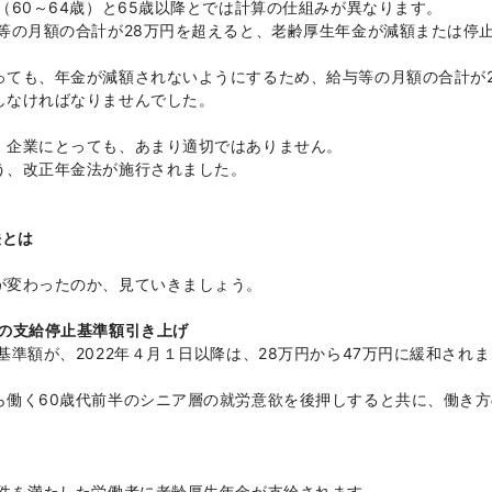
（60～64歳）と65歳以降とでは計算の仕組みが異なります。
等の月額の合計が28万円を超えると、老齢厚生年金が減額または停
っても、年金が減額されないようにするため、給与等の月額の合計が2
しなければなりませんでした。
、企業にとっても、あまり適切ではありません。
う、改正年金法が施行されました。
法とは
が変わったのか、見ていきましょう。
度の支給停止基準額引き上げ
基準額が、2022年４月１日以降は、28万円から47万円に緩和されま
ら働く60歳代前半のシニア層の就労意欲を後押しすると共に、働き方
要件を満たした労働者に老齢厚生年金が支給されます。