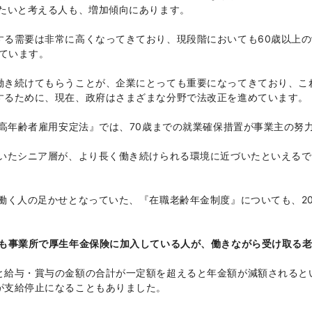
けたいと考える人も、増加傾向にあります。
する需要は非常に高くなってきており、現段階においても60歳以上の
めています。
働き続けてもらうことが、企業にとっても重要になってきており、こ
するために、現在、政府はさまざまな分野で法改正を進めています。
『高年齢者雇用安定法』では、70歳までの就業確保措置が事業主の努
ていたシニア層が、より長く働き続けられる環境に近づいたといえるで
働く人の足かせとなっていた、『在職老齢年金制度』についても、20
降も事業所で厚生年金保険に加入している人が、働きながら受け取る
と給与・賞与の金額の合計が一定額を超えると年金額が減額されると
が支給停止になることもありました。