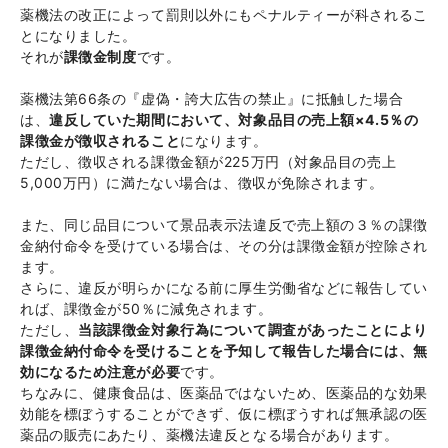
薬機法の改正によって罰則以外にもペナルティーが科されるこ
とになりました。
それが
課徴金制度
です。
薬機法第66条の『虚偽・誇大広告の禁止』に抵触した場合
は、
違反していた期間において、対象品目の売上額×4.5％の
課徴金が徴収されること
になります。
ただし、徴収される課徴金額が225万円（対象品目の売上
5,000万円）に満たない場合は、徴収が免除されます。
また、同じ品目について景品表示法違反で売上額の３％の課徴
金納付命令を受けている場合は、その分は課徴金額が控除され
ます。
さらに、違反が明らかになる前に厚生労働省などに報告してい
れば、課徴金が50％に減免されます。
ただし、
当該課徴金対象行為について調査があったことにより
課徴金納付命令を受けることを予知して報告した場合には、無
効になるため注意が必要
です。
ちなみに、健康食品は、医薬品ではないため、医薬品的な効果
効能を標ぼうすることができず、仮に標ぼうすれば無承認の医
薬品の販売にあたり、薬機法違反となる場合があります。