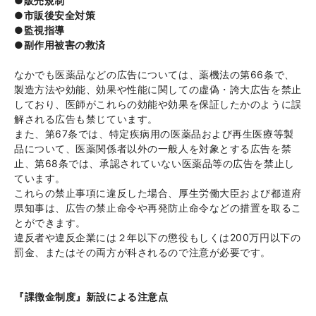
●販売規制
●市販後安全対策
●監視指導
●副作用被害の救済
なかでも医薬品などの広告については、薬機法の第66条で、
製造方法や効能、効果や性能に関しての虚偽・誇大広告を禁止
しており、医師がこれらの効能や効果を保証したかのように誤
解される広告も禁じています。
また、第67条では、特定疾病用の医薬品および再生医療等製
品について、医薬関係者以外の一般人を対象とする広告を禁
止、第68条では、承認されていない医薬品等の広告を禁止し
ています。
これらの禁止事項に違反した場合、厚生労働大臣および都道府
県知事は、広告の禁止命令や再発防止命令などの措置を取るこ
とができます。
違反者や違反企業には２年以下の懲役もしくは200万円以下の
罰金、またはその両方が科されるので注意が必要です。
『課徴金制度』新設による注意点