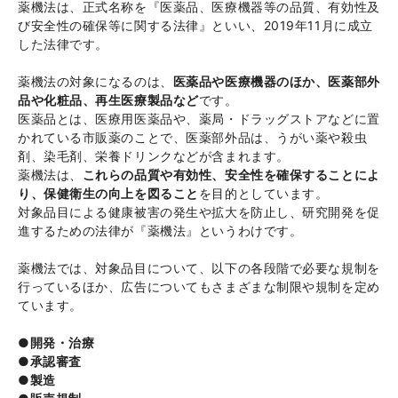
薬機法は、正式名称を『医薬品、医療機器等の品質、有効性及
び安全性の確保等に関する法律』といい、2019年11月に成立
した法律です。
薬機法の対象になるのは、
医薬品や医療機器のほか、医薬部外
品や化粧品、再生医療製品など
です。
医薬品とは、医療用医薬品や、薬局・ドラッグストアなどに置
かれている市販薬のことで、医薬部外品は、うがい薬や殺虫
剤、染毛剤、栄養ドリンクなどが含まれます。
薬機法は、
これらの品質や有効性、安全性を確保することによ
り、保健衛生の向上を図ること
を目的としています。
対象品目による健康被害の発生や拡大を防止し、研究開発を促
進するための法律が『薬機法』というわけです。
薬機法では、対象品目について、以下の各段階で必要な規制を
行っているほか、広告についてもさまざまな制限や規制を定め
ています。
●開発・治療
●承認審査
●製造