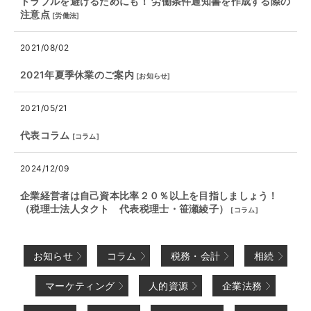
トラブルを避けるためにも！ 労働条件通知書を作成する際の
注意点
[
労働法
]
2021/08/02
2021年夏季休業のご案内
[
お知らせ
]
2021/05/21
代表コラム
[
コラム
]
2024/12/09
企業経営者は自己資本比率２０％以上を目指しましょう！
（税理士法人タクト 代表税理士・笹瀬綾子）
[
コラム
]
お知らせ
コラム
税務・会計
相続
マーケティング
人的資源
企業法務