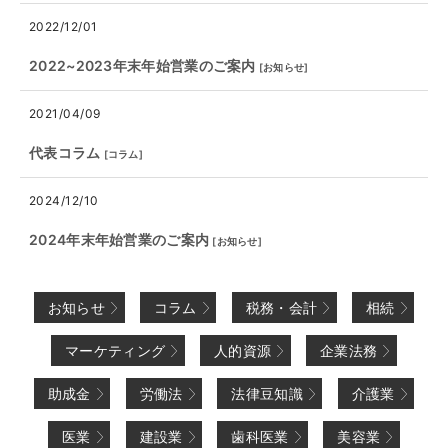
2022/12/01
2022~2023年末年始営業のご案内
[
お知らせ
]
2021/04/09
代表コラム
[
コラム
]
2024/12/10
2024年末年始営業のご案内
[
お知らせ
]
お知らせ
コラム
税務・会計
相続
マーケティング
人的資源
企業法務
助成金
労働法
法律豆知識
介護業
医業
建設業
歯科医業
美容業