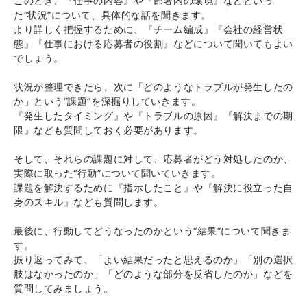
このとき、『仕事の内容』や『部署内の環境』などといっ
た“状況”について、具体的な話を聞きます。
より詳しく把握するために、『チーム編成』『会社の経営状
態』『仕事における応募者の役割』などについて聞いてもよい
でしょう。
状況が整理できたら、次に「どのようなトラブルが発生したの
か」という“課題”を深掘りしていきます。
『発生したタイミング』や『トラブルの原因』『解決までの期
限』なども質問しておく必要があります。
そして、それらの課題に対して、応募者がどう対処したのか、
実際に取った“行動”について聞いていきます。
課題を解決するために『指示したこと』や『解決に役立った自
身のスキル』なども質問します。
最後に、行動してどうなったのかという“結果”について聞きま
す。
振り返ってみて、「よい結果だったと思えるのか」「別の選択
肢はなかったのか」「どのような部分を反省したのか」などを
質問してみましょう。