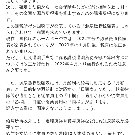
定していきます。
次に、確定した額から、社会保険料などの所得控除を差し引く
と、その金額が源泉所得税を算出するための課税所得になりま
す。
この課税所得を国税庁が発表している『源泉徴収税額表』に照
らし合わせて、税額を求めていきます。
現在、国税庁のホームページでは、2022年分の源泉徴収税額
表が公表されていますが、2020年の１月以後、税額は改正さ
れていません。
ただし、短期退職手当等に係る課税退職所得金額の算出方法に
ついては改正が行われ、2022年４月より施行されるため注意
が必要です。
また、源泉徴収税額表には、月給制の給与に対応する『月額
表』と、日給制や週給制に対応する『日額表』があり、扶養控
除等が適用となる従業員用の『甲欄』、適用されない従業員用
の『乙欄』、日雇い従業員用の『丙欄』があります。
記入する際に、間違えないようにしましょう。
給与所得以外にも、退職所得や賞与所得などにも源泉徴収が必
要です。
給与を支払う従業員の数が常時10人未満の法人は、毎月では