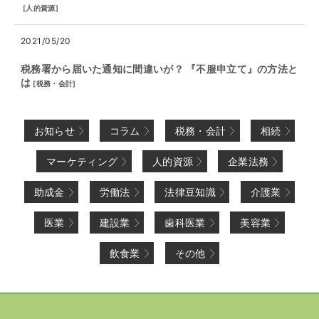
[
人的資源
]
2021/05/20
税務署から届いた通知に間違いが？ 『不服申立て』の方法と
は
[
税務・会計
]
お知らせ
コラム
税務・会計
相続
マーケティング
人的資源
企業法務
助成金
労働法
法律豆知識
介護業
医業
建設業
歯科医業
美容業
飲食業
その他