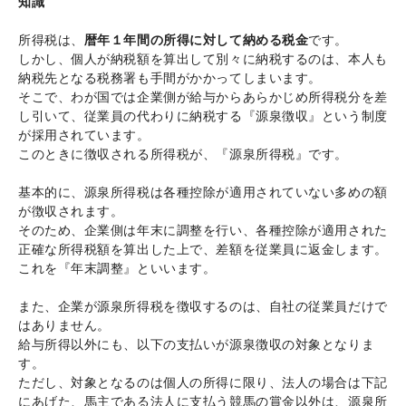
知識
所得税は、
暦年１年間の所得に対して納める税金
です。
しかし、個人が納税額を算出して別々に納税するのは、本人も
納税先となる税務署も手間がかかってしまいます。
そこで、わが国では企業側が給与からあらかじめ所得税分を差
し引いて、従業員の代わりに納税する『源泉徴収』という制度
が採用されています。
このときに徴収される所得税が、『源泉所得税』です。
基本的に、源泉所得税は各種控除が適用されていない多めの額
が徴収されます。
そのため、企業側は年末に調整を行い、各種控除が適用された
正確な所得税額を算出した上で、差額を従業員に返金します。
これを『年末調整』といいます。
また、企業が源泉所得税を徴収するのは、自社の従業員だけで
はありません。
給与所得以外にも、以下の支払いが源泉徴収の対象となりま
す。
ただし、対象となるのは個人の所得に限り、法人の場合は下記
にあげた、馬主である法人に支払う競馬の賞金以外は、源泉所