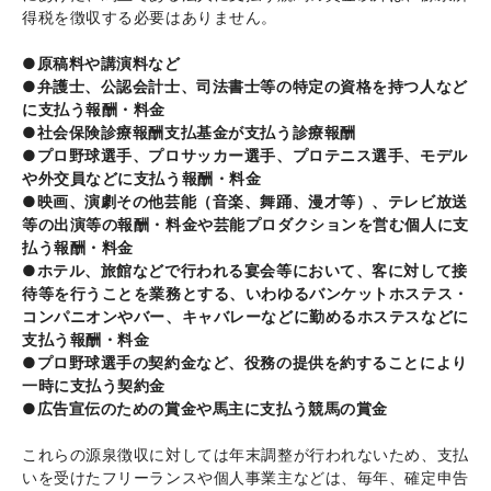
得税を徴収する必要はありません。
●原稿料や講演料など
●弁護士、公認会計士、司法書士等の特定の資格を持つ人など
に支払う報酬・料金
●社会保険診療報酬支払基金が支払う診療報酬
●プロ野球選手、プロサッカー選手、プロテニス選手、モデル
や外交員などに支払う報酬・料金
●映画、演劇その他芸能（音楽、舞踊、漫才等）、テレビ放送
等の出演等の報酬・料金や芸能プロダクションを営む個人に支
払う報酬・料金
●ホテル、旅館などで行われる宴会等において、客に対して接
待等を行うことを業務とする、いわゆるバンケットホステス・
コンパニオンやバー、キャバレーなどに勤めるホステスなどに
支払う報酬・料金
●プロ野球選手の契約金など、役務の提供を約することにより
一時に支払う契約金
●広告宣伝のための賞金や馬主に支払う競馬の賞金
これらの源泉徴収に対しては年末調整が行われないため、支払
いを受けたフリーランスや個人事業主などは、毎年、確定申告