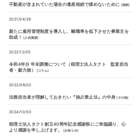
不動産が含まれていた場合の遺産相続で揉めないために
[
相続
]
2021/04/29
新たに雇用管理制度を導入し、離職率を低下させた事業主を
助成！
[
人的資源
]
2022/12/05
令和4年分 年末調整について（税理士法人タクト 監査担当
者・蘇力徳）
[
コラム
]
2022/06/02
法務担当者が理解しておきたい『独占禁止法』の中身
[
その他
]
2024/10/03
税理士法人タクト創立40周年記念感謝祭にご来臨賜り、心
より感謝を申し上げます。
[
お知らせ
]