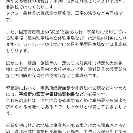
務がある会社の場合は、業務に必要な施設と判断されるため、
非課税ではなくなります。
タクシー乗務員の仮眠室や研修所、工場の浴室なども同様で
す。
また、固定資産税上の“家屋”と認められ、事業用に使用してい
る駐車場（屋内駐車場や立体駐車場など）は課税の対象になり
ますが、カーポートや土地だけの屋外平面駐車場などは非課税
となります。
ほかにも、店舗・旅館等の一定の防火対象物（特定防火対象
物）に設置される屋内消火栓やポンプ室、避難器具の設置部分
などの消防用設備や防災施設なども非課税です。
資産割において、事業所総床面積や非課税の面積などを求める
には、
事業所の図面や賃貸借契約書など
が必要です。
これらの資料は、申告内容を確認するために税務署から提出を
求められる可能性もあるので、しっかりと保管しておきましょ
う。
事業所税は特定の地域に事業所がある場合にのみ課税されるた
め、課税地域に事業所を移転した場合、申告もれが発生する可