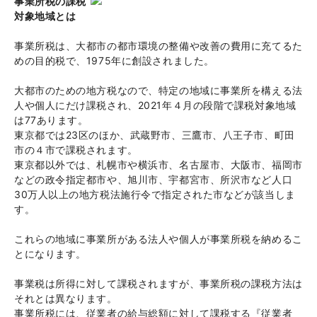
事業所税の課税
対象地域とは
事業所税は、大都市の都市環境の整備や改善の費用に充てるた
めの目的税で、1975年に創設されました。
大都市のための地方税なので、特定の地域に事業所を構える法
人や個人にだけ課税され、2021年４月の段階で課税対象地域
は77あります。
東京都では23区のほか、武蔵野市、三鷹市、八王子市、町田
市の４市で課税されます。
東京都以外では、札幌市や横浜市、名古屋市、大阪市、福岡市
などの政令指定都市や、旭川市、宇都宮市、所沢市など人口
30万人以上の地方税法施行令で指定された市などが該当しま
す。
これらの地域に事業所がある法人や個人が事業所税を納めるこ
とになります。
事業税は所得に対して課税されますが、事業所税の課税方法は
それとは異なります。
事業所税には、従業者の給与総額に対して課税する『従業者