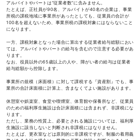
アルバイトやパートは“従業者数”に含みません。
たとえば、正社員が90名、アルバイトが40名の企業は、事業
所税の課税地域に事業所があったとしても、従業員の合計が
100名を超えないため、事業所税の課税対象にはならないこと
になります。
一方、課税対象となった場合に算出する従業者給与総額におい
ては、アルバイトやパートの給与を含むので注意する必要があ
ります。
なお、役員以外の65歳以上の人や、障がい者の給与は従業者
給与総額から控除します。
事業所の規模（床面積）に対して課税する『資産割』でも、事
業所の合計床面積に計算上、含まなくてよい施設があります。
休憩室や娯楽室、食堂や喫煙室、体育館や保養所など、従業員
のための福利厚生施設は合計床面積には含まれず、非課税にな
ります。
ただし、業務の性質上、必要とされる施設については、福利厚
生施設に該当しないと判断され非課税にはなりません。
たとえば、更衣室などは原則的に非課税ですが、制服の着用義