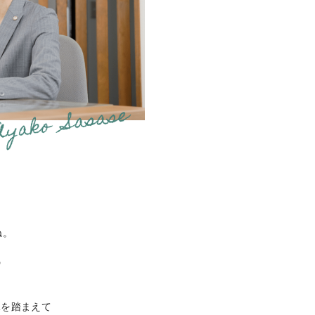
ね。
な
の
況を踏まえて