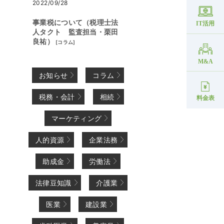
2022/09/28
事業税について（税理士法
IT活用
人タクト 監査担当・栗田
良祐）
[
コラム
]
M&A
お知らせ
コラム
税務・会計
相続
料金表
マーケティング
人的資源
企業法務
助成金
労働法
法律豆知識
介護業
医業
建設業