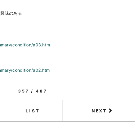
ご興味のある
mmary/condition/a03.htm
mmary/condition/a02.htm
357 / 487
NEXT
LIST