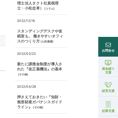
理士法人タクト社員税理
士・小松忠孝）
[
コラム
]
2022/12/16
スタンディングデスクや仮
眠室も。 働きやすいオフィ
スのつくり方
[
人的資源
]
お問合せ
2022/02/23
新たに課徴金制度が導入さ
れた『改正薬機法』の基本
資金繰り
支援
[
その他
]
2022/04/28
経営支援
押さえておきたい『知財・
無形財産ガバナンスガイド
ライン』
[
その他
]
起業支援