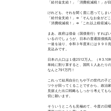
「給付金支給！」「消費税減税！」が
けれども、それを聞く度に思ってしま
「給付金支給！」⇒「そんなお金がど
「消費税減税！」⇒「これ以上税収減
まあ、政府は借金（国債発行）すれば
いるのでしょうが、日本の普通国債残
一途を辿り、令和３年度末には９９０
見込みです。
日本の人口は１億
2512
万人。（Ｒ
3.10
単純に割り算すると、国民１人あたり
なんと
791
万円！
これって結局自分たちや下の世代の子
ツケが回ってくることですから、政治
見据えた出口戦略もしっかり考えても
切に願います。
そういうところも見極めて、今度の日