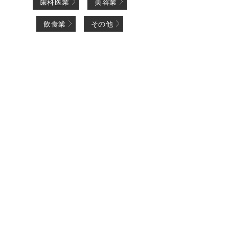
歯科医業
美容業
飲食業
その他