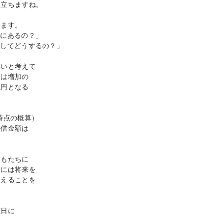
目立ちますね。
います。
こにあるの？」
らしてどうするの？」
いいと考えて
高は増加の
兆円となる
時点の概算）
の借金額は
どもたちに
家には将来を
らえることを
曜日に