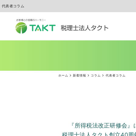
代表者コラム
ホーム
新着情報
コラム
代表者コラム
『所得税法改正研修会』
税理士法人タクト創立
40
周