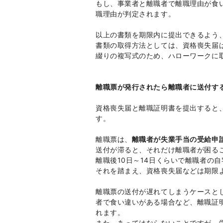
もし、事業者と離職者で離職理由が食
職理由が判定されます。
以上の書類を期限内に提出できるよう
書類の取得方法としては、資格喪失届
綴りの複写式のため、ハローワークに
離職票が発行されたら離職者に送付す
資格喪失届と離職証明書を提出すると
す。
離職票は、
離職者が失業手当の受給申
送付が滞ると、それだけ離職者が困る
離職後10日～14日くらいで離職者の
それを踏まえ、資格喪失届などは期限
離職票の送付が遅れてしまうケースと
者で食い違いがある場合など、離職証
れます。
また、あってはならないことですが、