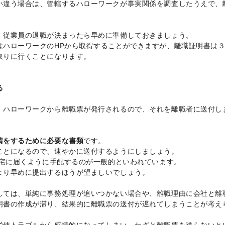
い違う場合は、管轄するハローワークが事実関係を調査したうえで、
、従業員の退職が決まったら早めに準備しておきましょう。
はハローワークのHPから取得することができますが、離職証明書は
取りに行くことになります。
る
、ハローワークから離職票が発行されるので、それを離職者に送付し
請をするために必要な書類
です。
ことになるので、速やかに送付するようにしましょう。
自宅に届くように手配するのが一般的といわれています。
より早めに提出するほうが望ましいでしょう。
しては、単純に事務処理が追いつかない場合や、離職理由に会社と離
明書の作成が滞り、結果的に離職票の送付が遅れてしまうことが考え
労使トラブルから感情的になってしまい、わざと離職票を送らないと