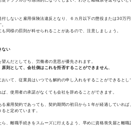
送付しないと雇用保険法違反となり、６カ月以下の懲役または30万円
す。
にも同様の罰則が科せられることがあるので、注意しましょう。
きない
を望んだとしても、労働者の意思が優先されます。
、
原則として、会社側はこれを拒否することができません
。
において、従業員はいつでも解約の申し入れをすることができるとし
れば、使用者の承諾がなくても会社を辞めることができます。
ある雇用契約であっても、契約期間の初日から１年が経過していれば
きると定めています。
たら、離職手続きをスムーズに行えるよう、早めに資格喪失届と離職