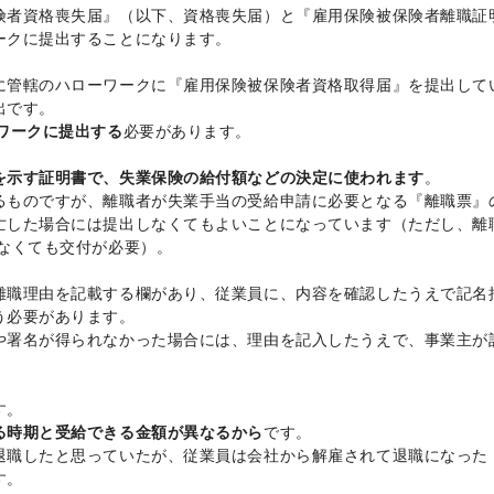
険者資格喪失届』（以下、資格喪失届）と『雇用保険被保険者離職証
ークに提出することになります。
に管轄のハローワークに『雇用保険被保険者資格取得届』を提出して
出です。
ワークに提出する
必要があります。
を示す証明書で、失業保険の給付額などの決定に使われます
。
るものですが、離職者が失業手当の受給申請に必要となる『離職票』
亡した場合には提出しなくてもよいことになっています（ただし、離
なくても交付が必要）。
離職理由を記載する欄があり、従業員に、内容を確認したうえで記名
う必要があります。
や署名が得られなかった場合には、理由を記入したうえで、事業主が
す。
る時期と受給できる金額が異なるから
です。
退職したと思っていたが、従業員は会社から解雇されて退職になった
す。