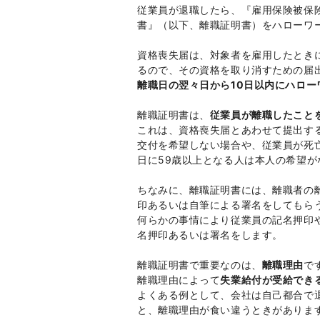
従業員が退職したら、『雇用保険被保
書』（以下、離職証明書）をハローワ
資格喪失届は、対象者を雇用したとき
るので、その資格を取り消すための届
離職日の翌々日から10日以内にハロー
離職証明書は、
従業員が離職したこと
これは、資格喪失届とあわせて提出す
交付を希望しない場合や、従業員が死
日に59歳以上となる人は本人の希望が
ちなみに、離職証明書には、離職者の
印あるいは自筆による署名をしてもら
何らかの事情により従業員の記名押印
名押印あるいは署名をします。
離職証明書で重要なのは、
離職理由
で
離職理由によって
失業給付が受給でき
よくある例として、会社は自己都合で
と、離職理由が食い違うときがありま