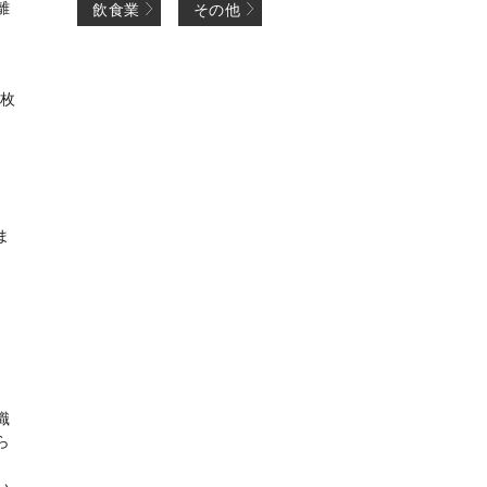
離
飲食業
その他
３枚
ま
職
ら
い