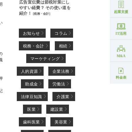
広告宣伝費は節税対策にし
明
やすい経費？ その使い道を
起業支援
紹介！
[
税務・会計
]
い
お知らせ
コラム
IT活用
税務・会計
相続
の
M&A
マーケティング
職
人的資源
企業法務
料金表
押
助成金
労働法
記
法律豆知識
介護業
医業
建設業
歯科医業
美容業