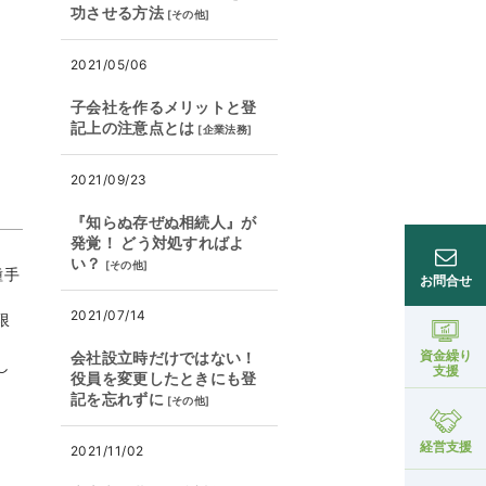
功させる方法
[
その他
]
2021/05/06
子会社を作るメリットと登
記上の注意点とは
[
企業法務
]
2021/09/23
『知らぬ存ぜぬ相続人』が
発覚！ どう対処すればよ
い？
[
その他
]
種手
お問合せ
2021/07/14
限
資金繰り
会社設立時だけではない！
し
支援
役員を変更したときにも登
記を忘れずに
[
その他
]
経営支援
2021/11/02