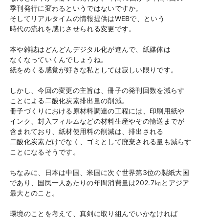
季刊発行に変わるというではないですか。
そしてリアルタイムの情報提供は
WEB
で、という
時代の流れを感じさせられる変更です。
本や雑誌はどんどんデジタル化が進んで、紙媒体は
なくなっていくんでしょうね。
紙をめくる感覚が好きな私としては寂しい限りです。
しかし、今回の変更の主旨は、冊子の発刊回数を減らす
ことによる二酸化炭素排出量の削減。
冊子づくりにおける原材料調達の工程には、印刷用紙や
インク、封入フィルムなどの材料生産やその輸送までが
含まれており、紙材使用料の削減は、排出される
二酸化炭素だけでなく、ゴミとして廃棄される量も減らす
ことになるそうです。
ちなみに、日本は中国、米国に次ぐ世界第
3
位の製紙大国
であり、国民一人あたりの年間消費量は
202.7
㎏とアジア
最大とのこと。
環境のことを考えて、真剣に取り組んでいかなければ