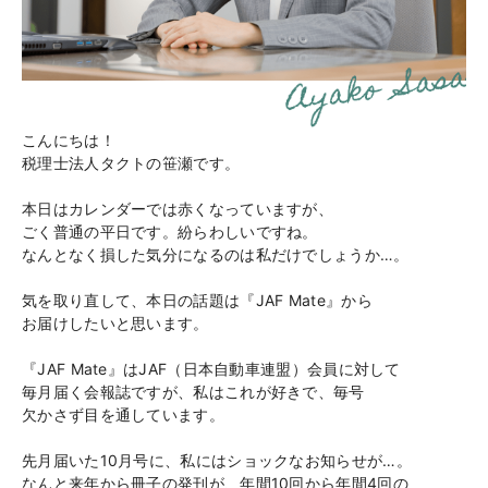
こんにちは！
税理士法人タクトの笹瀬です。
本日はカレンダーでは赤くなっていますが、
ごく普通の平日です。紛らわしいですね。
なんとなく損した気分になるのは私だけでしょうか…。
気を取り直して、本日の話題は『
JAF Mate
』から
お届けしたいと思います。
『
JAF Mate
』は
JAF
（日本自動車連盟）会員に対して
毎月届く会報誌ですが、私はこれが好きで、毎号
欠かさず目を通しています。
先月届いた
10
月号に、私にはショックなお知らせが…。
なんと来年から冊子の発刊が、年間
10
回から年間
4
回の