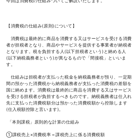
今回は消費税の仕組みついてご解説いたします。
【消費税の仕組み
(
原則
)
について】
消費税は最終的に商品を消費する又はサービスを受ける消費
者が担税者となり、商品やサービスを提供する事業者が納税者
となります。税を負担する人
(
以下担税者という
)
と納める人
(
以下納税義務者という
)
が異なるもので「間接税」といいま
す。
仕組みは担税者が支払った税金を納税義務者が預り、一定期
間の預かった消費税から納税義務者が支払った消費税の差額を
国に納めます。消費税は最終的に商品を消費する又はサービス
を受ける担税者が負担するべきものです。納税義務者は仕入れ
先に支払った消費税額分は預かった消費税額から控除します
(
仕入税額控除と言います
)
。
「本則課税」原則的な計算の仕組み
①課税売上×消費税率＝課税売上に係る消費税額