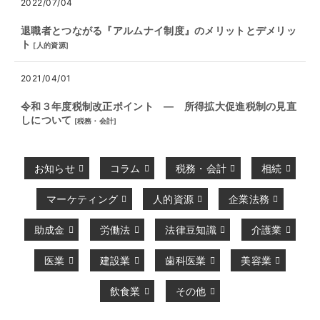
2022/07/04
退職者とつながる『アルムナイ制度』のメリットとデメリッ
ト
[
人的資源
]
2021/04/01
令和３年度税制改正ポイント ― 所得拡大促進税制の見直
しについて
[
税務・会計
]
お知らせ
コラム
税務・会計
相続
マーケティング
人的資源
企業法務
助成金
労働法
法律豆知識
介護業
医業
建設業
歯科医業
美容業
飲食業
その他