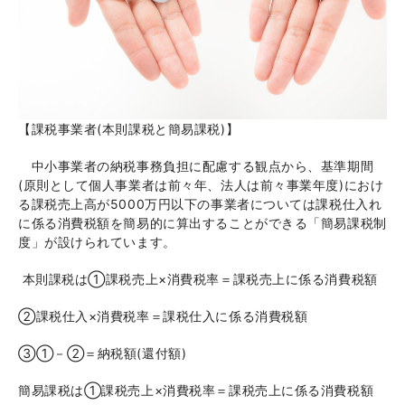
【課税事業者
(
本則課税と簡易課税
)
】
中小事業者の納税事務負担に配慮する観点から、基準期間
(
原則として個人事業者は前々年、法人は前々事業年度
)
におけ
る課税売上高が
5000
万円以下の事業者については課税仕入れ
に係る消費税額を簡易的に算出することができる「簡易課税制
度」が設けられています。
本則課税は①課税売上×消費税率＝課税売上に係る消費税額
②課税仕入×消費税率＝課税仕入に係る消費税額
③①－②＝納税額(還付額)
簡易課税は①課税売上×消費税率＝課税売上に係る消費税額