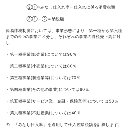
②①×みなし仕入れ率＝仕入れに係る消費税額
③①－②＝納税額
簡易課税制度においては、事業形態により、第一種から第六種
までの
6
つの事業に区分し、それぞれの事業の課税売上高に対
し、
・第一種事業
(
卸売業
)
については
90
％
・第二種事業
(
小売業
)
については
80
％
・第三種事業
(
製造業等
)
については
70
％
・第四種事業
(
その他の事業
)
については
60
％
・第五種事業
(
サービス業、金融・保険業等
)
については
50
％
・第六種事業
(
不動産業
)
については
40
％
の、「みなし仕入率」を適用して仕入控除税額を計算します。