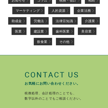
お知らせ
コラム
税務・会計
相続
マーケティング
人的資源
企業法務
助成金
労働法
法律豆知識
介護業
医業
建設業
歯科医業
美容業
飲食業
その他
CONTACT US
お気軽にお問い合わせください。
税務処理、会計処理のことでも、
数字以外のことでもご相談ください。