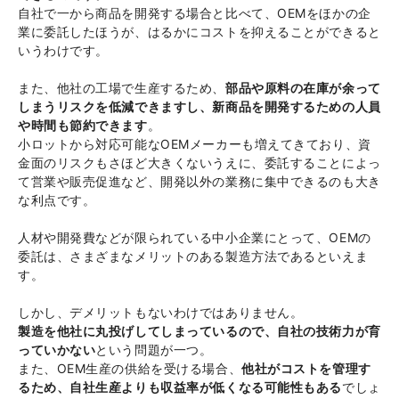
自社で一から商品を開発する場合と比べて、OEMをほかの企
業に委託したほうが、はるかにコストを抑えることができると
いうわけです。
また、他社の工場で生産するため、
部品や原料の在庫が余って
しまうリスクを低減できますし、新商品を開発するための人員
や時間も節約できます
。
小ロットから対応可能なOEMメーカーも増えてきており、資
金面のリスクもさほど大きくないうえに、委託することによっ
て営業や販売促進など、開発以外の業務に集中できるのも大き
な利点です。
人材や開発費などが限られている中小企業にとって、OEMの
委託は、さまざまなメリットのある製造方法であるといえま
す。
しかし、デメリットもないわけではありません。
製造を他社に丸投げしてしまっているので、自社の技術力が育
っていかない
という問題が一つ。
また、OEM生産の供給を受ける場合、
他社がコストを管理す
るため、自社生産よりも収益率が低くなる可能性もある
でしょ