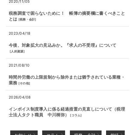
2020/11/05
税務調査で困らないために！ 帳簿の摘要欄に書くべきこと
とは
[
税務・会計
]
2023/04/18
今後、対象拡大の見込みか。『求人の不受理』について
[
人的資源
]
2021/08/10
時間外労働の上限規制から除外または猶予されている業種・
業務
[
その他
]
2026/04/08
インボイス制度導入に係る経過措置の見直しについて（税理
士法人タクト職員 中川桐弥）
[
コラム
]