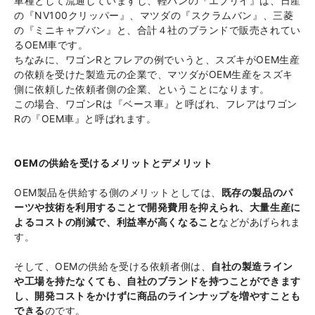
車種として流通していますし、軽バンの『エブリイ』は、日産
の『NV100クリッパー』、マツダの『スクラムバン』、三菱
の『ミニキャブバン』と、合計４社のブランドで販売されてい
るOEM車です。
ちなみに、ワゴンRとフレアの例でいうと、スズキがOEM生産
の依頼を受けた製造元の企業で、マツダがOEM生産をスズキ
側に依頼した依頼者側の企業、ということになります。
この場合、ワゴンRは『ベース車』と呼ばれ、フレアはワゴン
Rの『OEM車』と呼ばれます。
OEMの供給を受けるメリットとデメリット
OEM製品を供給する側のメリットとしては、
既存の製品のパ
ーツや技術を利用することで開発費用を抑えられ、大量生産に
よるコストの削減で、利益率が高くなること
などがあげられま
す。
そして、OEMの供給を受ける依頼者側は、
自社の製造ライン
や工場を持たなくても、自社のブランドを持つことができます
し、開発コストをかけずに商品のラインナップを増やすことも
できる
のです。