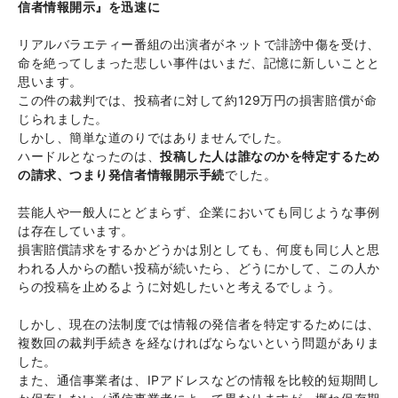
信者情報開示』を迅速に
リアルバラエティー番組の出演者がネットで誹謗中傷を受け、
命を絶ってしまった悲しい事件はいまだ、記憶に新しいことと
思います。
この件の裁判では、投稿者に対して約129万円の損害賠償が命
じられました。
しかし、簡単な道のりではありませんでした。
ハードルとなったのは、
投稿した人は誰なのかを特定するため
の請求、つまり発信者情報開示手続
でした。
芸能人や一般人にとどまらず、企業においても同じような事例
は存在しています。
損害賠償請求をするかどうかは別としても、何度も同じ人と思
われる人からの酷い投稿が続いたら、どうにかして、この人か
らの投稿を止めるように対処したいと考えるでしょう。
しかし、現在の法制度では情報の発信者を特定するためには、
複数回の裁判手続きを経なければならないという問題がありま
した。
また、通信事業者は、IPアドレスなどの情報を比較的短期間し