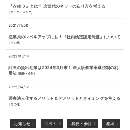
『Web３』とは？ 次世代のネットの在り方を考える
[
マーケティング
]
2021/11/08
従業員のレベルアップにも！『社内検定認定制度』について
[
その他
]
2023/08/14
計画の提出期限は2024年3月末！ 法人版事業承継税制の利
用法
[
税務・会計
]
2022/04/12
医療法人化するメリット＆デメリットとタイミングを考える
[
その他
]
お知らせ
コラム
税務・会計
相続