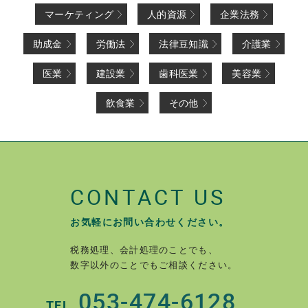
マーケティング
人的資源
企業法務
助成金
労働法
法律豆知識
介護業
医業
建設業
歯科医業
美容業
飲食業
その他
CONTACT US
お気軽にお問い合わせください。
税務処理、会計処理のことでも、
数字以外のことでもご相談ください。
053-474-6128
TEL.