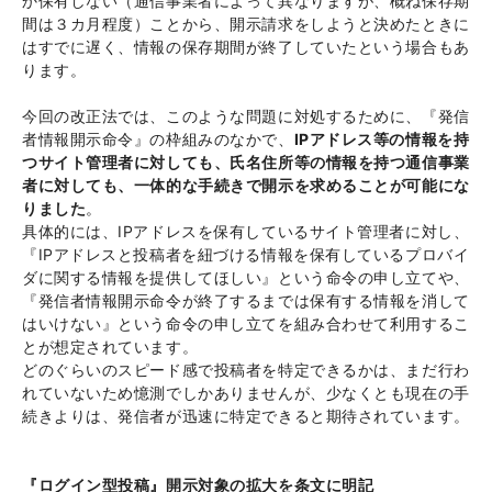
か保有しない（通信事業者によって異なりますが、概ね保存期
間は３カ月程度）ことから、開示請求をしようと決めたときに
はすでに遅く、情報の保存期間が終了していたという場合もあ
ります。
今回の改正法では、このような問題に対処するために、『発信
者情報開示命令』の枠組みのなかで、
IPアドレス等の情報を持
つサイト管理者に対しても、氏名住所等の情報を持つ通信事業
者に対しても、一体的な手続きで開示を求めることが可能にな
りました
。
具体的には、IPアドレスを保有しているサイト管理者に対し、
『IPアドレスと投稿者を紐づける情報を保有しているプロバイ
ダに関する情報を提供してほしい』という命令の申し立てや、
『発信者情報開示命令が終了するまでは保有する情報を消して
はいけない』という命令の申し立てを組み合わせて利用するこ
とが想定されています。
どのぐらいのスピード感で投稿者を特定できるかは、まだ行わ
れていないため憶測でしかありませんが、少なくとも現在の手
続きよりは、発信者が迅速に特定できると期待されています。
『ログイン型投稿』開示対象の拡大を条文に明記